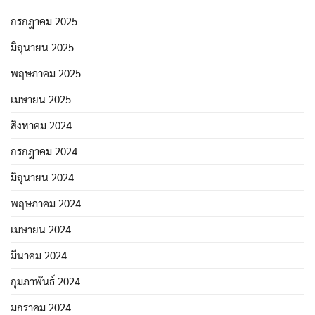
กรกฎาคม 2025
มิถุนายน 2025
พฤษภาคม 2025
เมษายน 2025
สิงหาคม 2024
กรกฎาคม 2024
มิถุนายน 2024
พฤษภาคม 2024
เมษายน 2024
มีนาคม 2024
กุมภาพันธ์ 2024
มกราคม 2024