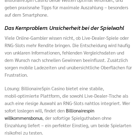
geben praxisnahe Tipps für maximale Auszahlung – besonders
auf dem Smartphone.
Das Kernproblem: Unsicherheit bei der Spielwahl
Viele Online‑Gambler wissen nicht, ob Live‑Dealer‑Spiele oder
RNG‑Slots mehr Rendite bringen. Die Entscheidung wird häufig
von unklaren Informationen, fehlenden Vergleichsdaten und
dem Wunsch nach schnellen Gewinnen beeinflusst. Zusätzlich
sorgen mobile Ladezeiten und unübersichtliche Oberflächen für
Frustration.
Lösung: BillionaireSpin Casino bietet eine stabile,
mobil‑optimierte Plattform, die sowohl Live‑Dealer‑Tische als
auch eine riesige Auswahl an RNG‑Slots nahtlos integriert. Wer
sofort loslegen will, findet den
Billionairespin
willkommensbonus
, der sofortige Spielguthaben ohne
Einzahlung liefert – ein perfekter Einstieg, um beide Spielarten
risikofrei zu testen.