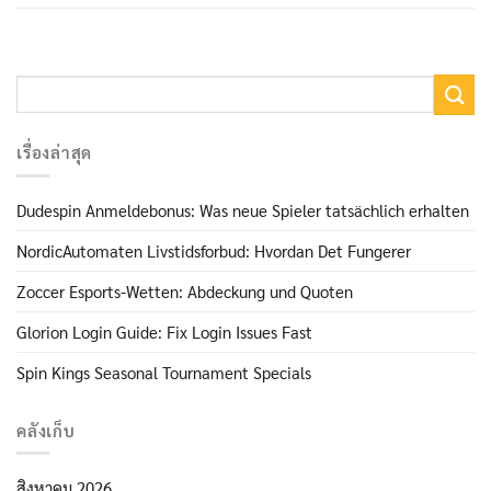
เรื่องล่าสุด
Dudespin Anmeldebonus: Was neue Spieler tatsächlich erhalten
NordicAutomaten Livstidsforbud: Hvordan Det Fungerer
Zoccer Esports-Wetten: Abdeckung und Quoten
Glorion Login Guide: Fix Login Issues Fast
Spin Kings Seasonal Tournament Specials
คลังเก็บ
สิงหาคม 2026