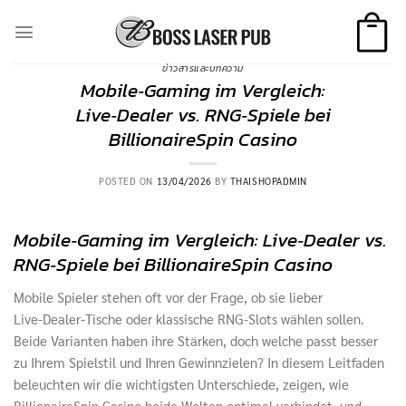
Skip
to
content
ข่าวสารและบทความ
Mobile‑Gaming im Vergleich:
Live‑Dealer vs. RNG‑Spiele bei
BillionaireSpin Casino
POSTED ON
13/04/2026
BY
THAISHOPADMIN
Mobile‑Gaming im Vergleich: Live‑Dealer vs.
RNG‑Spiele bei BillionaireSpin Casino
Mobile Spieler stehen oft vor der Frage, ob sie lieber
Live‑Dealer‑Tische oder klassische RNG‑Slots wählen sollen.
Beide Varianten haben ihre Stärken, doch welche passt besser
zu Ihrem Spielstil und Ihren Gewinnzielen? In diesem Leitfaden
beleuchten wir die wichtigsten Unterschiede, zeigen, wie
BillionaireSpin Casino beide Welten optimal verbindet, und