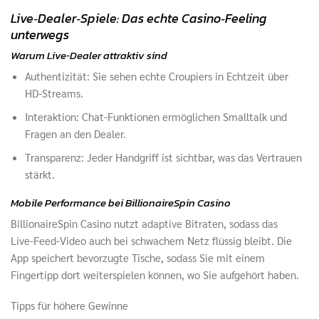
Live‑Dealer‑Spiele: Das echte Casino‑Feeling
unterwegs
Warum Live‑Dealer attraktiv sind
Authentizität: Sie sehen echte Croupiers in Echtzeit über
HD‑Streams.
Interaktion: Chat‑Funktionen ermöglichen Smalltalk und
Fragen an den Dealer.
Transparenz: Jeder Handgriff ist sichtbar, was das Vertrauen
stärkt.
Mobile Performance bei BillionaireSpin Casino
BillionaireSpin Casino nutzt adaptive Bitraten, sodass das
Live‑Feed‑Video auch bei schwachem Netz flüssig bleibt. Die
App speichert bevorzugte Tische, sodass Sie mit einem
Fingertipp dort weiterspielen können, wo Sie aufgehört haben.
Tipps für höhere Gewinne