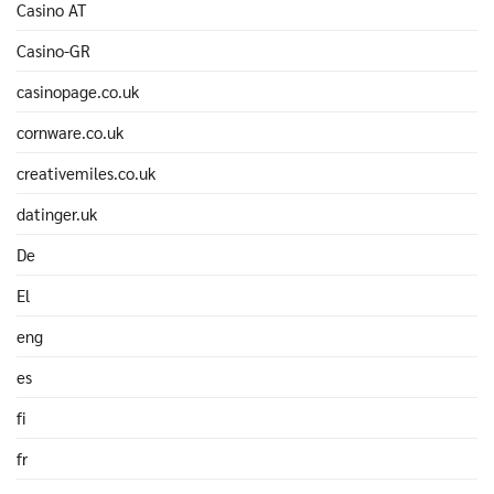
Casino AT
Casino-GR
casinopage.co.uk
cornware.co.uk
creativemiles.co.uk
datinger.uk
De
El
eng
es
fi
fr