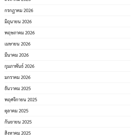
กรกฎาคม 2026
มิถุนายน 2026
พฤษภาคม 2026
เมษายน 2026
มีนาคม 2026
กุมภาพันธ์ 2026
มกราคม 2026
ธันวาคม 2025
พฤศจิกายน 2025
ตุลาคม 2025
กันยายน 2025
สิงหาคม 2025