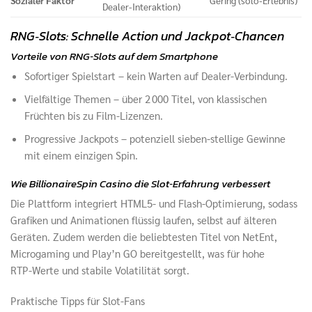
Sozialer Faktor
Gering (solo‑Erlebnis)
Dealer‑Interaktion)
RNG‑Slots: Schnelle Action und Jackpot‑Chancen
Vorteile von RNG‑Slots auf dem Smartphone
Sofortiger Spielstart – kein Warten auf Dealer‑Verbindung.
Vielfältige Themen – über 2 000 Titel, von klassischen
Früchten bis zu Film‑Lizenzen.
Progressive Jackpots – potenziell sieben‑stellige Gewinne
mit einem einzigen Spin.
Wie BillionaireSpin Casino die Slot‑Erfahrung verbessert
Die Plattform integriert HTML5‑ und Flash‑Optimierung, sodass
Grafiken und Animationen flüssig laufen, selbst auf älteren
Geräten. Zudem werden die beliebtesten Titel von NetEnt,
Microgaming und Play’n GO bereitgestellt, was für hohe
RTP‑Werte und stabile Volatilität sorgt.
Praktische Tipps für Slot‑Fans