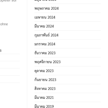
พฤษภาคม 2024
เมษายน 2024
 ohne
มีนาคม 2024
กุมภาพันธ์ 2024
มกราคม 2024
B
ธันวาคม 2023
พฤศจิกายน 2023
ตุลาคม 2023
กันยายน 2023
สิงหาคม 2023
มีนาคม 2021
มีนาคม 2019