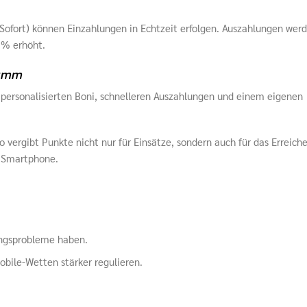
, Sofort) können Einzahlungen in Echtzeit erfolgen. Auszahlungen wer
 % erhöht.
ramm
personalisierten Boni, schnelleren Auszahlungen und einem eigenen
 vergibt Punkte nicht nur für Einsätze, sondern auch für das Erreich
m Smartphone.
ngsprobleme haben.
bile‑Wetten stärker regulieren.