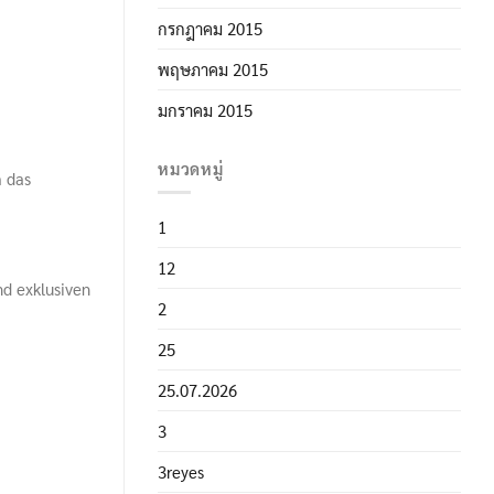
กรกฎาคม 2015
พฤษภาคม 2015
มกราคม 2015
หมวดหมู่
m das
1
12
d exklusiven
2
25
25.07.2026
3
3reyes