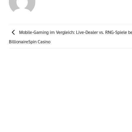
Mobile‑Gaming im Vergleich: Live‑Dealer vs. RNG‑Spiele b
BillionaireSpin Casino