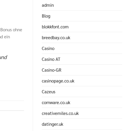
admin
Blog
blokkfont.com
e Bonus ohne
nd ein
breedbay.co.uk
Casino
und
Casino AT
Casino-GR
casinopage.co.uk
Cazeus
cornware.co.uk
creativemiles.co.uk
datinger.uk