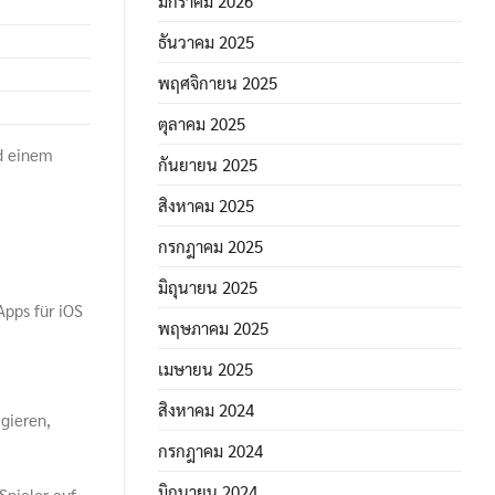
มกราคม 2026
ธันวาคม 2025
พฤศจิกายน 2025
ตุลาคม 2025
nd einem
กันยายน 2025
สิงหาคม 2025
กรกฎาคม 2025
มิถุนายน 2025
Apps für iOS
พฤษภาคม 2025
เมษายน 2025
สิงหาคม 2024
gieren,
กรกฎาคม 2024
มิถุนายน 2024
Spieler auf