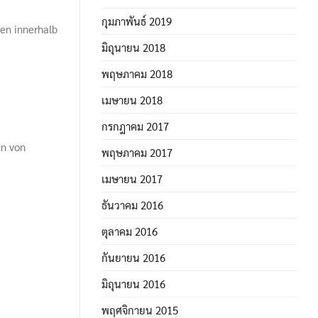
กุมภาพันธ์ 2019
den innerhalb
มิถุนายน 2018
พฤษภาคม 2018
เมษายน 2018
กรกฎาคม 2017
en von
พฤษภาคม 2017
เมษายน 2017
ธันวาคม 2016
ตุลาคม 2016
กันยายน 2016
มิถุนายน 2016
พฤศจิกายน 2015