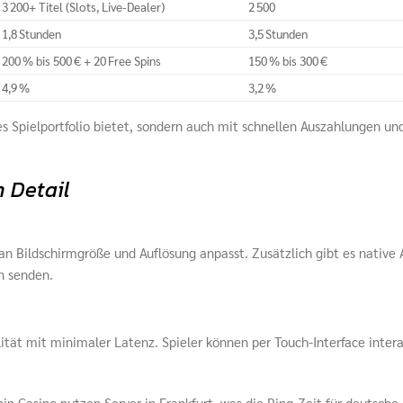
3 200+ Titel (Slots, Live‑Dealer)
2 500
1,8 Stunden
3,5 Stunden
200 % bis 500 € + 20 Free Spins
150 % bis 300 €
4,9 %
3,2 %
tes Spielportfolio bietet, sondern auch mit schnellen Auszahlungen u
m Detail
an Bildschirmgröße und Auflösung anpasst. Zusätzlich gibt es native 
n senden.
ität mit minimaler Latenz. Spieler können per Touch‑Interface intera
in Casino nutzen Server in Frankfurt, was die Ping‑Zeit für deutsche 