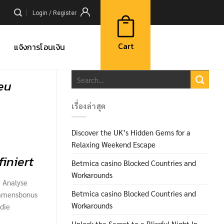
Login / Register
Cart
แจ้งการโอนเงิน
eu
เรื่องล่าสุด
Discover the UK’s Hidden Gems for a
Relaxing Weekend Escape
iniert
Betmica casino Blocked Countries and
Workarounds
e Analyse
Betmica casino Blocked Countries and
kommensbonus
Workarounds
die
Unlock the Secret to a Blissful Night In