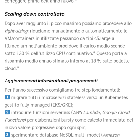
correggere prima dell’anno nuovo.”
Scaling down controllato
Dopo aver raggiunto il picco massimo possiamo procedere allo
right-sizing
: riduciamo manualmente o automaticamente le
VM/containers inutilizzate passando da tipi c5.large a
t3.medium nell’ambiente prod dove il carico medio scende
sotto i ​30 % dell’utilizzo CPU continuativo.* Questo porta a
risparmio medio annuo stimato intorno al 18 % sulle bollette
cloud.”
Aggiornamenti infrastrutturali programmati
Per l’anno successivo consigliamo tre step fondamentali:
migrare tutti i microservizi stateless verso un Kubernetes
gestito fully‐managed (EKS/GKE);
introdurre funzioni serverless (
AWS Lambda
,
Google Cloud
Functions
) per elaborazioni bursty come calcolo immediata del
nuovo valore progressive dopo ogni spin;
sperimentare database NoSQL multi‐model (
Amazon