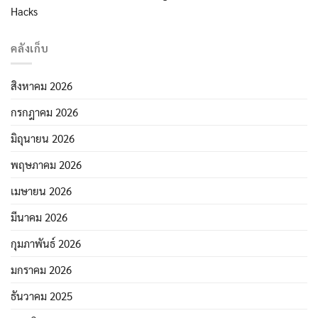
Hacks
คลังเก็บ
สิงหาคม 2026
กรกฎาคม 2026
มิถุนายน 2026
พฤษภาคม 2026
เมษายน 2026
มีนาคม 2026
กุมภาพันธ์ 2026
มกราคม 2026
ธันวาคม 2025