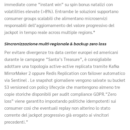
immediate come “instant win” su spin bonus natalizi con
volatilities elevate (>8%). Entrambe le soluzioni supportano
consumer groups scalabili che alimentano microservizi
responsabili dell’aggiornamento del valore progressivo del
jackpot in tempo reale across multiple regions.*
Sincronizzazione multi‑regionale & backup zero loss
Per evitare divergenze tra data center europei ed americani
durante le campagne “Santa’s Treasure”, è consigliabile
adottare una topologia active‑active replicata tramite Kafka
MirrorMaker 2 oppure Redis Replication con failover automatico
via Sentinel . Le snapshot giornaliere vengono salvate su bucket
S3 versioned con policy lifecycle che mantengono almeno tre
copie storiche disponibili per audit compliance GDPR.“Zero
loss” viene garantito impostando politiche idempotenti sui
consumer così che eventuali replay non alterino lo stato
corrente del jackpot progressivo già erogato ai vincitori
precedenti.”