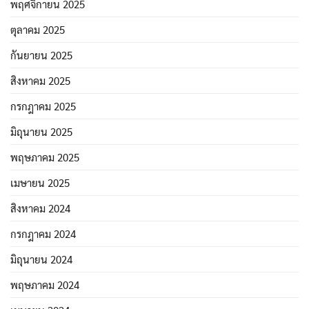
พฤศจิกายน 2025
ตุลาคม 2025
กันยายน 2025
สิงหาคม 2025
กรกฎาคม 2025
มิถุนายน 2025
พฤษภาคม 2025
เมษายน 2025
สิงหาคม 2024
กรกฎาคม 2024
มิถุนายน 2024
พฤษภาคม 2024