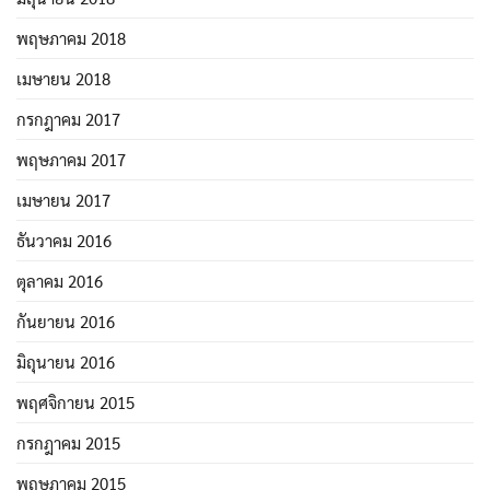
พฤษภาคม 2018
เมษายน 2018
กรกฎาคม 2017
พฤษภาคม 2017
เมษายน 2017
ธันวาคม 2016
ตุลาคม 2016
กันยายน 2016
มิถุนายน 2016
พฤศจิกายน 2015
กรกฎาคม 2015
พฤษภาคม 2015