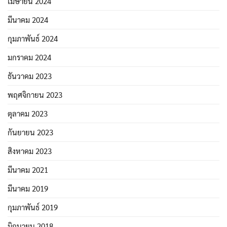
เมษายน 2024
มีนาคม 2024
กุมภาพันธ์ 2024
มกราคม 2024
ธันวาคม 2023
พฤศจิกายน 2023
ตุลาคม 2023
กันยายน 2023
สิงหาคม 2023
มีนาคม 2021
มีนาคม 2019
กุมภาพันธ์ 2019
มิถุนายน 2018