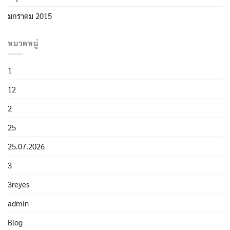
มกราคม 2015
หมวดหมู่
1
12
2
25
25.07.2026
3
3reyes
admin
Blog