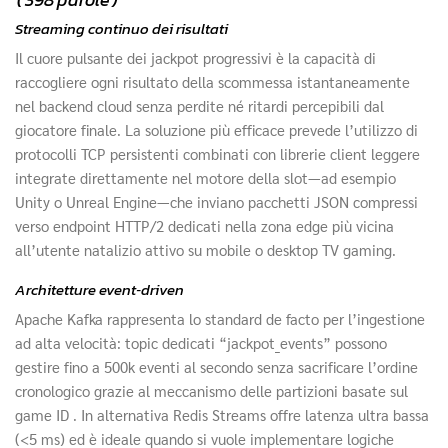
Streaming continuo dei risultati
Il cuore pulsante dei jackpot progressivi è la capacità di
raccogliere ogni risultato della scommessa istantaneamente
nel backend cloud senza perdite né ritardi percepibili dal
giocatore finale. La soluzione più efficace prevede l’utilizzo di
protocolli TCP persistenti combinati con librerie client leggere
integrate direttamente nel motore della slot—ad esempio
Unity o Unreal Engine—che inviano pacchetti JSON compressi
verso endpoint HTTP/2 dedicati nella zona edge più vicina
all’utente natalizio attivo su mobile o desktop TV gaming.
Architetture event‑driven
Apache Kafka rappresenta lo standard de facto per l’ingestione
ad alta velocità: topic dedicati “jackpot_events” possono
gestire fino a 500k eventi al secondo senza sacrificare l’ordine
cronologico grazie al meccanismo delle partizioni basate sul
game ID . In alternativa Redis Streams offre latenza ultra bassa
(<5 ms) ed è ideale quando si vuole implementare logiche