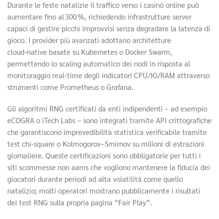
Durante le feste natalizie il traffico verso i casinò online può
aumentare fino al 300 %, richiedendo infrastrutture server
capaci di gestire picchi improvvisi senza degradare la latenza di
gioco. I provider più avanzati adottano architetture
cloud‑native basate su Kubernetes o Docker Swarm,
permettendo lo scaling automatico dei nodi in risposta al
monitoraggio real‑time degli indicatori CPU/IO/RAM attraverso
strumenti come Prometheus o Grafana.
Gli algoritmi RNG certificati da enti indipendenti – ad esempio
eCOGRA o iTech Labs – sono integrati tramite API crittografiche
che garantiscono imprevedibilità statistica verificabile tramite
test chi‐square o Kolmogorov–Smirnov su milioni di estrazioni
giornaliere. Queste certificazioni sono obbligatorie per tutti i
siti scommesse non aams che vogliono mantenere la fiducia dei
giocatori durante periodi ad alta volatilità come quello
natalizio; molti operatori mostrano pubblicamente i risultati
dei test RNG sulla propria pagina “Fair Play”.