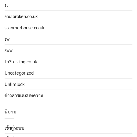
sl
soulbroken.co.uk
stanmerhouse.co.uk
sw
sww
th3testing.co.uk
Uncategorized
Unlimluck
ข่าวสารและบทความ
นิยาม
เข้าสู่ระบบ