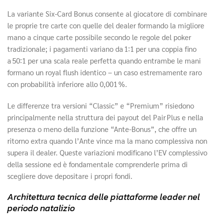
La variante Six‑Card Bonus consente al giocatore di combinare
le proprie tre carte con quelle del dealer formando la migliore
mano a cinque carte possibile secondo le regole del poker
tradizionale; i pagamenti variano da 1∶1 per una coppia fino
a 50∶1 per una scala reale perfetta quando entrambe le mani
formano un royal flush identico – un caso estremamente raro
con probabilità inferiore allo 0,001 %.
Le differenze tra versioni “Classic” e “Premium” risiedono
principalmente nella struttura dei payout del Pair Plus e nella
presenza o meno della funzione “Ante‑Bonus”, che offre un
ritorno extra quando l’Ante vince ma la mano complessiva non
supera il dealer. Queste variazioni modificano l’EV complessivo
della sessione ed è fondamentale comprenderle prima di
scegliere dove depositare i propri fondi.
Architettura tecnica delle piattaforme leader nel
periodo natalizio