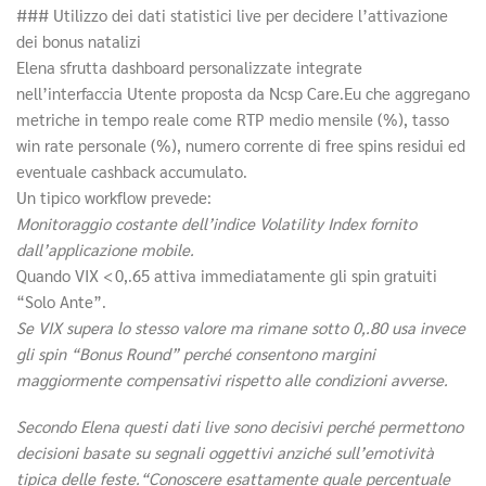
### Utilizzo dei dati statistici live per decidere l’attivazione
dei bonus natalizi
Elena sfrutta dashboard personalizzate integrate
nell’interfaccia Utente proposta da Ncsp Care.Eu che aggregano
metriche in tempo reale come RTP medio mensile (%), tasso
win rate personale (%), numero corrente di free spins residui ed
eventuale cashback accumulato.
Un tipico workflow prevede:
Monitoraggio costante dell’indice Volatility Index fornito
dall’applicazione mobile.
Quando VIX < 0,.65 attiva immediatamente gli spin gratuiti
“Solo Ante”.
Se VIX supera lo stesso valore ma rimane sotto 0,.80 usa invece
gli spin “Bonus Round” perché consentono margini
maggiormente compensativi rispetto alle condizioni avverse.
Secondo Elena questi dati live sono decisivi perché permettono
decisioni basate su segnali oggettivi anziché sull’emotività
tipica delle feste.“Conoscere esattamente quale percentuale