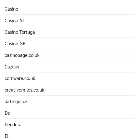
Casino
Casino AT
Casino Tortuga
Casino-GR
casinopage.co.uk
Cazeus
cornware.co.uk
creativemiles.co.uk
datinger.uk
De
Dendera
El