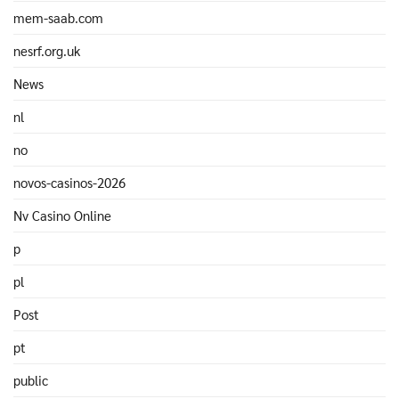
mem-saab.com
nesrf.org.uk
News
nl
no
novos-casinos-2026
Nv Casino Online
p
pl
Post
pt
public