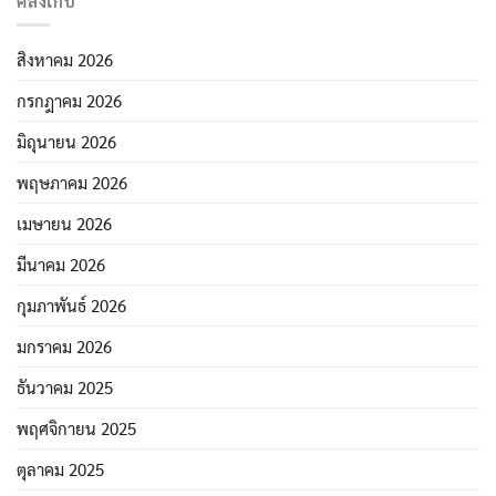
คลังเก็บ
สิงหาคม 2026
กรกฎาคม 2026
มิถุนายน 2026
พฤษภาคม 2026
เมษายน 2026
มีนาคม 2026
กุมภาพันธ์ 2026
มกราคม 2026
ธันวาคม 2025
พฤศจิกายน 2025
ตุลาคม 2025