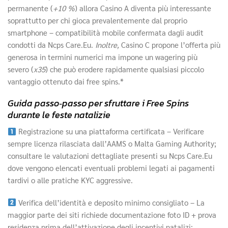
permanente (
+10 %
) allora Casino A diventa più interessante
soprattutto per chi gioca prevalentemente dal proprio
smartphone – compatibilità mobile confermata dagli audit
condotti da Ncps Care.Eu.
Inoltre,
Casino C propone l’offerta più
generosa in termini numerici ma impone un wagering più
severo (
x35
) che può erodere rapidamente qualsiasi piccolo
vantaggio ottenuto dai free spins.*
Guida passo‑passo per sfruttare i Free Spins
durante le feste natalizie
Registrazione su una piattaforma certificata – Verificare
sempre licenza rilasciata dall’AAMS o Malta Gaming Authority;
consultare le valutazioni dettagliate presenti su Ncps Care.Eu
dove vengono elencati eventuali problemi legati ai pagamenti
tardivi o alle pratiche KYC aggressive.
Verifica dell’identità e deposito minimo consigliato – La
maggior parte dei siti richiede documentazione foto ID + prova
residenza prima dell’attivazione degli incentivi natalizi;