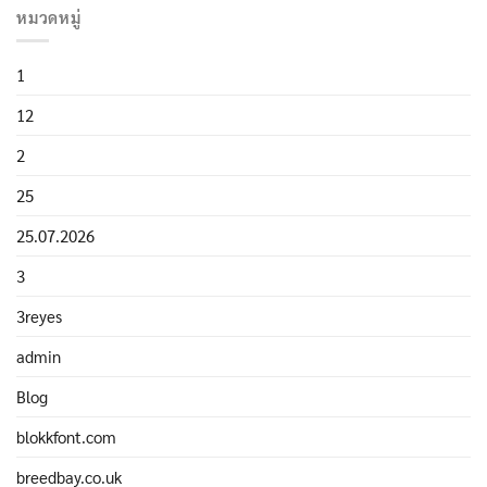
หมวดหมู่
1
12
2
25
25.07.2026
3
3reyes
admin
Blog
blokkfont.com
breedbay.co.uk