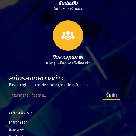
รับประกัน
สินค้า ของแท้ 100%
ทีมงานคุณภาพ
มาตรฐานทีมงานระดับมืออาชีพ
สมัครสจดหมายข่าว
Please register to receive these great deals from us
เกี่ยวกับเรา
เกี่ยวกับเรา
ติดต่อเรา