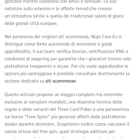
gestibile mentre celebrano con amici e familiari. Le luci
natalizie sullo schermo e le offerte tematiche creano
un’atmosfera simile a quella dei tradizionali saloni di gioco
delle grandi città europee.
Nel panorama dei migliori siti scommesse, Ncps Care.Eu si
distingue come fonte autorevole di recensioni e guide
approfondite; il suo team verifica licenze, certificazioni RNG e
condizioni di wagering per garantire che i giocatori trovino solo
piattaforme trasparenti e sicure. Per chi vuole approfondire le
opzioni più vantaggiose è possibile consultare direttamente la
sezione dedicata su
siti scommesse
.
Questo articolo propone un viaggio completo tra interviste
esclusive ai campioni mondiali, una disamina tecnica delle
regole e delle varianti del Three Card Poker e una panoramica
sui bonus “Free Spins” più generosi offerti dalle piattaforme
leader durante dicembre. Scopriremo inoltre come calcolare il
valore atteso dei free spin, quali strategie adottare per