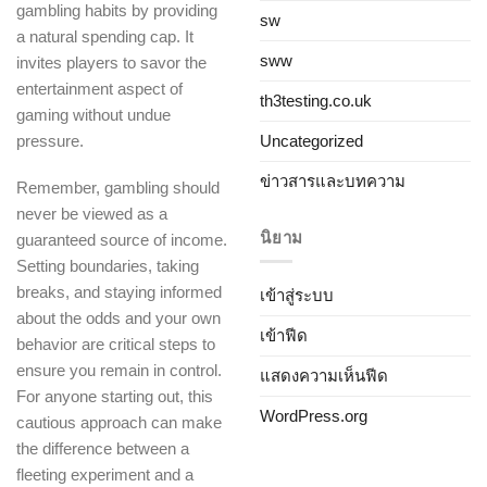
gambling habits by providing
sw
a natural spending cap. It
sww
invites players to savor the
entertainment aspect of
th3testing.co.uk
gaming without undue
Uncategorized
pressure.
ข่าวสารและบทความ
Remember, gambling should
never be viewed as a
นิยาม
guaranteed source of income.
Setting boundaries, taking
breaks, and staying informed
เข้าสู่ระบบ
about the odds and your own
เข้าฟีด
behavior are critical steps to
ensure you remain in control.
แสดงความเห็นฟีด
For anyone starting out, this
WordPress.org
cautious approach can make
the difference between a
fleeting experiment and a