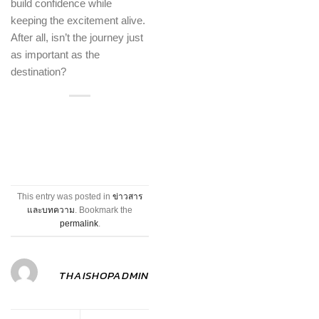
build confidence while
keeping the excitement alive.
After all, isn’t the journey just
as important as the
destination?
This entry was posted in
ข่าวสาร
และบทความ
. Bookmark the
permalink
.
THAISHOPADMIN