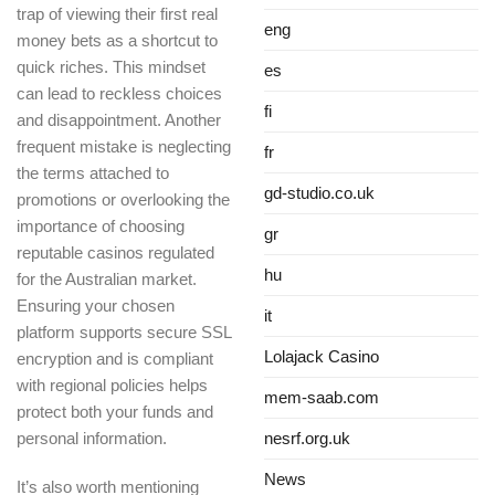
trap of viewing their first real
eng
money bets as a shortcut to
quick riches. This mindset
es
can lead to reckless choices
fi
and disappointment. Another
frequent mistake is neglecting
fr
the terms attached to
gd-studio.co.uk
promotions or overlooking the
importance of choosing
gr
reputable casinos regulated
hu
for the Australian market.
Ensuring your chosen
it
platform supports secure SSL
Lolajack Casino
encryption and is compliant
with regional policies helps
mem-saab.com
protect both your funds and
nesrf.org.uk
personal information.
News
It’s also worth mentioning