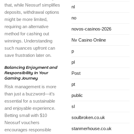
that, while Neosurf simplifies
nl
deposits, withdrawal options
no
might be more limited,
requiring an alternative
novos-casinos-2026
method for cashing out
Nv Casino Online
winnings. Understanding
such nuances upfront can
p
save frustration later on.
pl
Balancing Enjoyment and
Responsibility in Your
Post
Gaming Journey
pt
Risk management is more
than just a buzzword—it’s
public
essential for a sustainable
sl
and enjoyable experience.
Betting small with $10
soulbroken.co.uk
Neosurf vouchers
stanmerhouse.co.uk
encourages responsible