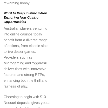
rewarding hobby.
What to Keep in Mind When
Exploring New Casino
Opportunities
Australian players venturing
into online casinos today
benefit from a diverse range
of options, from classic slots
to live dealer games.
Providers such as
Microgaming and Yggdrasil
deliver titles with innovative
features and strong RTPs,
enhancing both the thrill and
fairness of play.
Choosing to begin with $10
Neosurf deposits gives you a