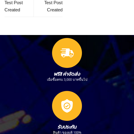
Test Post
Test Post
Created
Created
ฟรี!! ค่าจัดส่ง
เมื่อซื้อครบ 3,000 บาทขึ้นไป
รับประกัน
สินค้า ของแท้ 100%