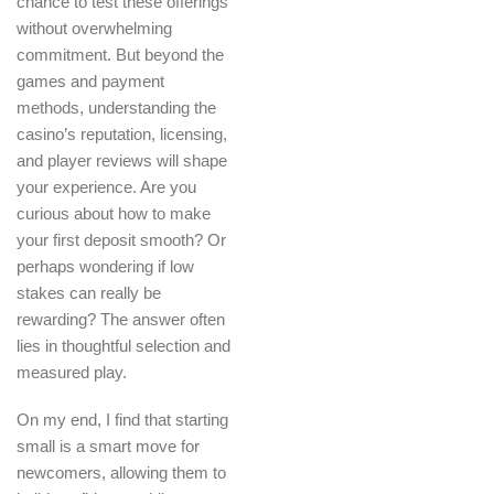
chance to test these offerings
without overwhelming
commitment. But beyond the
games and payment
methods, understanding the
casino’s reputation, licensing,
and player reviews will shape
your experience. Are you
curious about how to make
your first deposit smooth? Or
perhaps wondering if low
stakes can really be
rewarding? The answer often
lies in thoughtful selection and
measured play.
On my end, I find that starting
small is a smart move for
newcomers, allowing them to