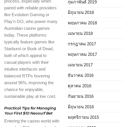
process, especially when
กุมภาพันธ์ 2019
paired with reliable providers
มิถุนายน 2018
like Evolution Gaming or
Play’n GO, who power many
พฤษภาคม 2018
Australian casino games
เมษายน 2018
today. These platforms
typically feature games like
กรกฎาคม 2017
Starburst or Book of Dead,
พฤษภาคม 2017
both of which appeal to
casual players with their
เมษายน 2017
intuitive interfaces and
ธันวาคม 2016
balanced RTPs hovering
around 96%, improving the
ตุลาคม 2016
chance for enjoyable,
กันยายน 2016
sustainable play at low cost.
มิถุนายน 2016
Practical Tips for Managing
Your First $10 Neosurf Bet
พฤศจิกายน 2015
Entering the casino world with