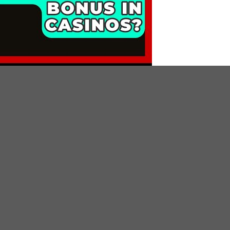
in-kings
he bonus funds together. For example, if you deposit €100 and recei
ust meet the wagering requirement (typically 35× the deposit plus b
fter wagering. Key details: the maximum bonus amount is €200, and 
s contribute 10%. The highest RTP slots available (96.5% or more) he
overnment ID and a recent utility bill) before any withdrawal, a proc