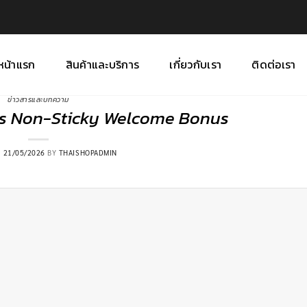
หน้าแรก
สินค้าและบริการ
เกี่ยวกับเรา
ติดต่อเรา
ข่าวสารและบทความ
 vs Non-Sticky Welcome Bonus
N
21/05/2026
BY
THAISHOPADMIN