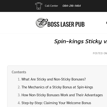
Skip
084-216-1464
Call Center
to
content
Spin-kings Sticky
POSTED O
Contents
What Are Sticky and Non-Sticky Bonuses?
The Mechanics of a Sticky Bonus at Spin-kings
How Non-Sticky Bonuses Work and Their Advantages
Step-by-Step: Claiming Your Welcome Bonus