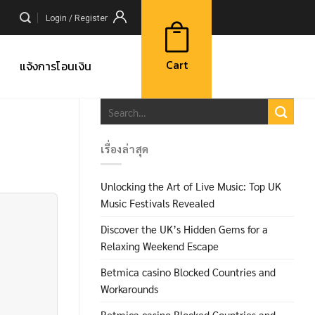
Login / Register
Cart
แจ้งการโอนเงิน
เรื่องล่าสุด
Unlocking the Art of Live Music: Top UK
Music Festivals Revealed
Discover the UK’s Hidden Gems for a
Relaxing Weekend Escape
Betmica casino Blocked Countries and
Workarounds
Betmica casino Blocked Countries and