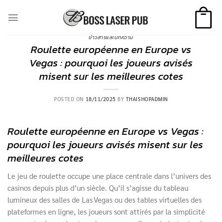
Skip
to
content
ข่าวสารและบทความ
Roulette européenne en Europe vs
Vegas : pourquoi les joueurs avisés
misent sur les meilleures cotes
POSTED ON
18/11/2025
BY
THAISHOPADMIN
Roulette européenne en Europe vs Vegas :
pourquoi les joueurs avisés misent sur les
meilleures cotes
Le jeu de roulette occupe une place centrale dans l’univers des
casinos depuis plus d’un siècle. Qu’il s’agisse du tableau
lumineux des salles de Las Vegas ou des tables virtuelles des
plateformes en ligne, les joueurs sont attirés par la simplicité