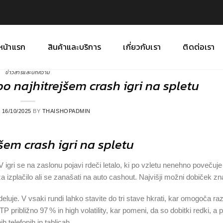
หน้าแรก
สินค้าและบริการ
เกี่ยวกับเรา
ติดต่อเรา
ข่าวสารและบทความ
o najhitrejšem crash igri na spletu
N
16/10/2025
BY
THAISHOPADMIN
šem crash igri na spletu
 V igri se na zaslonu pojavi rdeči letalo, ki po vzletu nenehno povečuje
b za izplačilo ali se zanašati na auto cashout. Najvišji možni dobiček 
 deluje. V vsaki rundi lahko stavite do tri stave hkrati, kar omogoča ra
TP približno 97 % in high volatility, kar pomeni, da so dobitki redki, a 
h telefonih in tablicah.