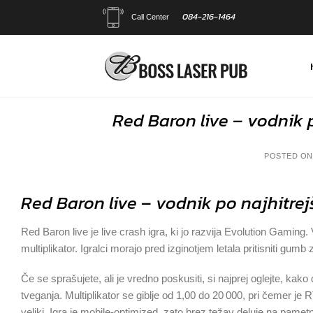
Skip
084-216-1464
Call Center
to
content
Red Baron live – vodnik p
POSTED O
Red Baron live – vodnik po najhitrej
Red Baron live je live crash igra, ki jo razvija Evolution Gaming.
multiplikator. Igralci morajo pred izginotjem letala pritisniti gum
Če se sprašujete, ali je vredno poskusiti, si najprej oglejte, kako
tveganja. Multiplikator se giblje od 1,00 do 20 000, pri čemer je R
veliki. Igra je mobile‑optimized, zato brez težav deluje na pametni