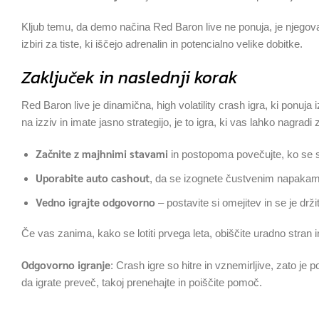
Kljub temu, da demo načina Red Baron live ne ponuja, je njegova h
izbiri za tiste, ki iščejo adrenalin in potencialno velike dobitke.
Zaključek in naslednji korak
Red Baron live je dinamična, high volatility crash igra, ki ponuja i
na izziv in imate jasno strategijo, je to igra, ki vas lahko nagrad
Začnite z majhnimi stavami
in postopoma povečujte, ko se s
Uporabite auto cashout
, da se izognete čustvenim napakam
Vedno igrajte odgovorno
– postavite si omejitev in se je drži
Če vas zanima, kako se lotiti prvega leta, obiščite uradno stran i
Odgovorno igranje
: Crash igre so hitre in vznemirljive, zato j
da igrate preveč, takoj prenehajte in poiščite pomoč.