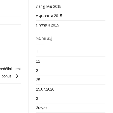
กรกฎาคม 2015
พฤษภาคม 2015
มกราคม 2015
หมวดหมู่
1
12
redéfinissent
2
ux bonus
25
25.07.2026
3
3reyes