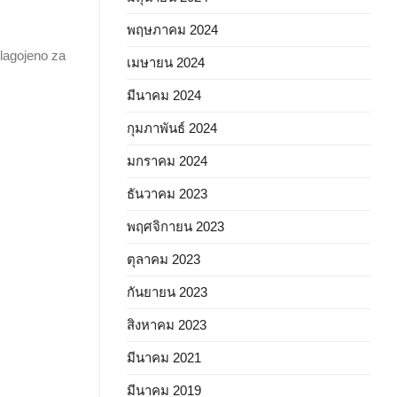
พฤษภาคม 2024
ilagojeno za
เมษายน 2024
มีนาคม 2024
กุมภาพันธ์ 2024
มกราคม 2024
ธันวาคม 2023
พฤศจิกายน 2023
ตุลาคม 2023
กันยายน 2023
สิงหาคม 2023
มีนาคม 2021
มีนาคม 2019