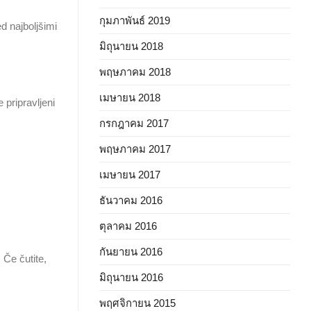
กุมภาพันธ์ 2019
d najboljšimi
มิถุนายน 2018
พฤษภาคม 2018
เมษายน 2018
 pripravljeni
กรกฎาคม 2017
พฤษภาคม 2017
เมษายน 2017
ธันวาคม 2016
ตุลาคม 2016
กันยายน 2016
 Če čutite,
มิถุนายน 2016
พฤศจิกายน 2015