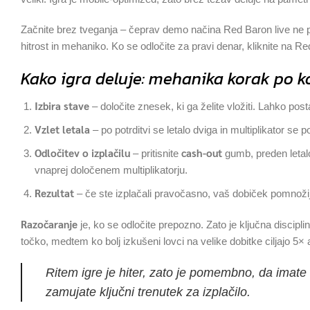
Začnite brez tveganja – čeprav demo načina Red Baron live ne po
hitrost in mehaniko. Ko se odločite za pravi denar, kliknite na Red
Kako igra deluje: mehanika korak po k
Izbira stave
– določite znesek, ki ga želite vložiti. Lahko posta
Vzlet letala
– po potrditvi se letalo dviga in multiplikator se
Odločitev o izplačilu
cash‑out
– pritisnite
gumb, preden letalo
vnaprej določenem multiplikatorju.
Rezultat
– če ste izplačali pravočasno, vaš dobiček pomnožijo
Razočaranje
je, ko se odločite prepozno. Zato je ključna discipli
točko, medtem ko bolj izkušeni lovci na velike dobitke ciljajo 5× a
Ritem igre je hiter, zato je pomembno, da imat
zamujate ključni trenutek za izplačilo.