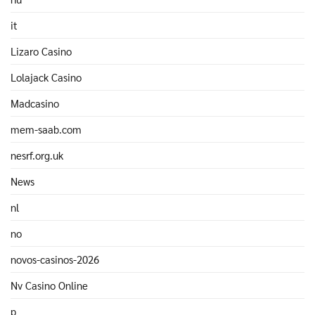
it
Lizaro Casino
Lolajack Casino
Madcasino
mem-saab.com
nesrf.org.uk
News
nl
no
novos-casinos-2026
Nv Casino Online
p