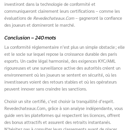
investiront dans la technologie de conformité et
communiqueront clairement leurs certifications – comme les
évaluations de
Revedechateaux.Com
– gagneront la confiance
des joueurs et domineront le marché.
Conclusion – 240 mots
La conformité réglementaire n’est plus un simple obstacle ; elle
est le socle sur lequel repose la croissance durable des paris
esports. Un cadre légal harmonisé, des exigences KYC/AML
rigoureuses et une surveillance active des autorités créent un
environnement où les joueurs se sentent en sécurité, où les
investisseurs voient des retours stables et où les opérateurs
peuvent innover sans craindre les sanctions.
Choisir un site certifié, c’est choisir la tranquillité d’esprit.
Revedechateaux.Com, grâce à son analyse indépendante, vous
guide vers les plateformes qui respectent les licences, offrent
des bonus attractifs et assurent des retraits instantanés.
N’hésitez pas à consulter leurs classements avant de placer