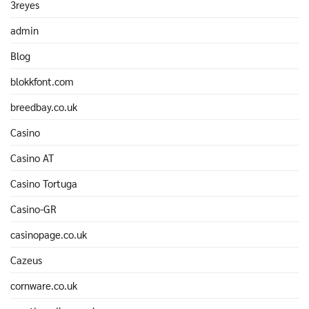
3reyes
admin
Blog
blokkfont.com
breedbay.co.uk
Casino
Casino AT
Casino Tortuga
Casino-GR
casinopage.co.uk
Cazeus
cornware.co.uk