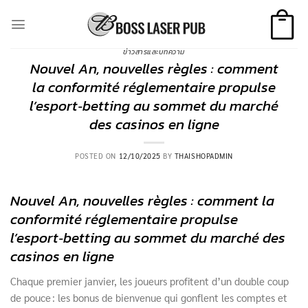
Skip
to
content
ข่าวสารและบทความ
Nouvel An, nouvelles règles : comment
la conformité réglementaire propulse
l’esport‑betting au sommet du marché
des casinos en ligne
POSTED ON
12/10/2025
BY
THAISHOPADMIN
Nouvel An, nouvelles règles : comment la
conformité réglementaire propulse
l’esport‑betting au sommet du marché des
casinos en ligne
Chaque premier janvier, les joueurs profitent d’un double coup
de pouce : les bonus de bienvenue qui gonflent les comptes et