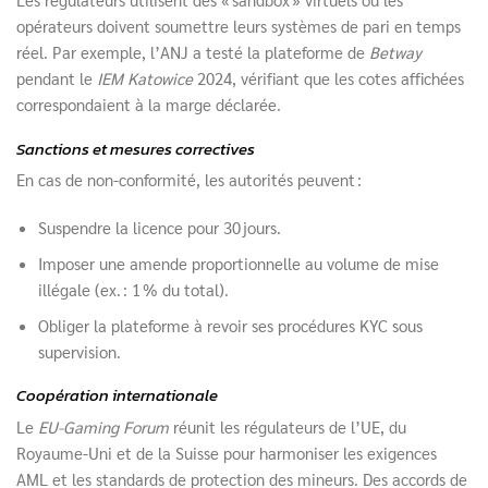
opérateurs doivent soumettre leurs systèmes de pari en temps
réel. Par exemple, l’ANJ a testé la plateforme de
Betway
pendant le
IEM Katowice
2024, vérifiant que les cotes affichées
correspondaient à la marge déclarée.
Sanctions et mesures correctives
En cas de non‑conformité, les autorités peuvent :
Suspendre la licence pour 30 jours.
Imposer une amende proportionnelle au volume de mise
illégale (ex. : 1 % du total).
Obliger la plateforme à revoir ses procédures KYC sous
supervision.
Coopération internationale
Le
EU‑Gaming Forum
réunit les régulateurs de l’UE, du
Royaume‑Uni et de la Suisse pour harmoniser les exigences
AML et les standards de protection des mineurs. Des accords de