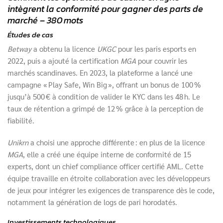
intègrent la conformité pour gagner des parts de
marché – 380 mots
Études de cas
Betway
a obtenu la licence
UKGC
pour les paris esports en
2022, puis a ajouté la certification
MGA
pour couvrir les
marchés scandinaves. En 2023, la plateforme a lancé une
campagne « Play Safe, Win Big », offrant un bonus de 100 %
jusqu’à 500 € à condition de valider le KYC dans les 48 h. Le
taux de rétention a grimpé de 12 % grâce à la perception de
fiabilité.
Unikrn
a choisi une approche différente : en plus de la licence
MGA
, elle a créé une équipe interne de conformité de 15
experts, dont un chief compliance officer certifié AML. Cette
équipe travaille en étroite collaboration avec les développeurs
de jeux pour intégrer les exigences de transparence dès le code,
notamment la génération de logs de pari horodatés.
Investissements technologiques