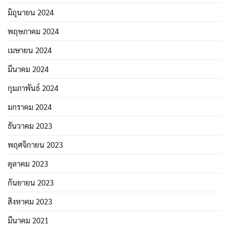
มิถุนายน 2024
พฤษภาคม 2024
เมษายน 2024
มีนาคม 2024
กุมภาพันธ์ 2024
มกราคม 2024
ธันวาคม 2023
พฤศจิกายน 2023
ตุลาคม 2023
กันยายน 2023
สิงหาคม 2023
มีนาคม 2021