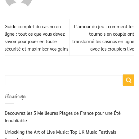
Guide complet du casino en
L’amour du jeu : comment les
ligne : tout ce que vous devez
tournois en couple ont
savoir pour jouer en toute
transformé les casinos en ligne
sécurité et maximiser vos gains
avec les croupiers live
เรื่องล่าสุด
Découvrez les 5 Meilleures Plages de France pour une Été
Inoubliable
Unlocking the Art of Live Music: Top UK Music Festivals