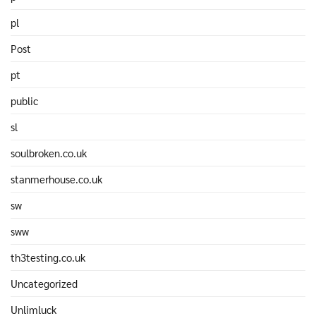
pl
Post
pt
public
sl
soulbroken.co.uk
stanmerhouse.co.uk
sw
sww
th3testing.co.uk
Uncategorized
Unlimluck