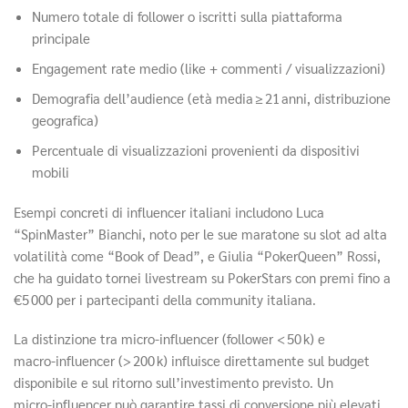
Numero totale di follower o iscritti sulla piattaforma
principale
Engagement rate medio (like + commenti / visualizzazioni)
Demografia dell’audience (età media ≥ 21 anni, distribuzione
geografica)
Percentuale di visualizzazioni provenienti da dispositivi
mobili
Esempi concreti di influencer italiani includono Luca
“SpinMaster” Bianchi, noto per le sue maratone su slot ad alta
volatilità come “Book of Dead”, e Giulia “PokerQueen” Rossi,
che ha guidato tornei livestream su PokerStars con premi fino a
€5 000 per i partecipanti della community italiana.
La distinzione tra micro‑influencer (follower < 50 k) e
macro‑influencer (> 200 k) influisce direttamente sul budget
disponibile e sul ritorno sull’investimento previsto. Un
micro‑influencer può garantire tassi di conversione più elevati