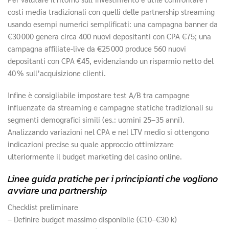
costi media tradizionali con quelli delle partnership streaming
usando esempi numerici semplificati: una campagna banner da
€30 000 genera circa 400 nuovi depositanti con CPA €75; una
campagna affiliate‑live da €25 000 produce 560 nuovi
depositanti con CPA €45, evidenziando un risparmio netto del
40 % sull’acquisizione clienti.
Infine è consigliabile impostare test A/B tra campagne
influenzate da streaming e campagne statiche tradizionali su
segmenti demografici simili (es.: uomini 25–35 anni).
Analizzando variazioni nel CPA e nel LTV medio si ottengono
indicazioni precise su quale approccio ottimizzare
ulteriormente il budget marketing del casino online.
Linee guida pratiche per i principianti che vogliono
avviare una partnership
Checklist preliminare
– Definire budget massimo disponibile (€10–€30 k)