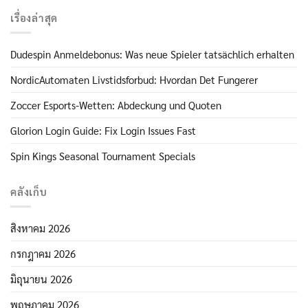
เรื่องล่าสุด
Dudespin Anmeldebonus: Was neue Spieler tatsächlich erhalten
NordicAutomaten Livstidsforbud: Hvordan Det Fungerer
Zoccer Esports-Wetten: Abdeckung und Quoten
Glorion Login Guide: Fix Login Issues Fast
Spin Kings Seasonal Tournament Specials
คลังเก็บ
สิงหาคม 2026
กรกฎาคม 2026
มิถุนายน 2026
พฤษภาคม 2026