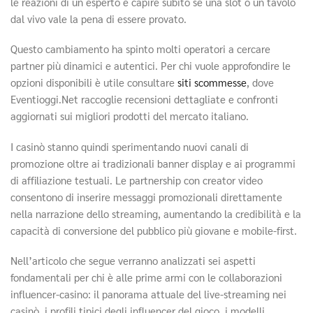
le reazioni di un esperto e capire subito se una slot o un tavolo
dal vivo vale la pena di essere provato.
Questo cambiamento ha spinto molti operatori a cercare
partner più dinamici e autentici. Per chi vuole approfondire le
opzioni disponibili è utile consultare
siti scommesse
, dove
Eventioggi.Net raccoglie recensioni dettagliate e confronti
aggiornati sui migliori prodotti del mercato italiano.
I casinò stanno quindi sperimentando nuovi canali di
promozione oltre ai tradizionali banner display e ai programmi
di affiliazione testuali. Le partnership con creator video
consentono di inserire messaggi promozionali direttamente
nella narrazione dello streaming, aumentando la credibilità e la
capacità di conversione del pubblico più giovane e mobile‑first.
Nell’articolo che segue verranno analizzati sei aspetti
fondamentali per chi è alle prime armi con le collaborazioni
influencer‑casino: il panorama attuale del live‑streaming nei
casinò, i profili tipici degli influencer del gioco, i modelli