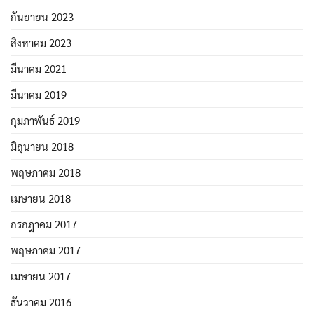
กันยายน 2023
สิงหาคม 2023
มีนาคม 2021
มีนาคม 2019
กุมภาพันธ์ 2019
มิถุนายน 2018
พฤษภาคม 2018
เมษายน 2018
กรกฎาคม 2017
พฤษภาคม 2017
เมษายน 2017
ธันวาคม 2016