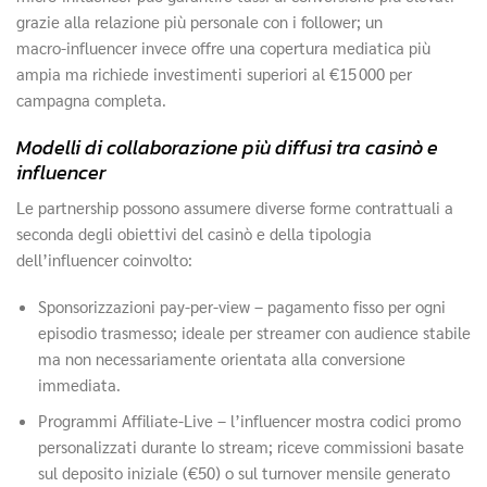
grazie alla relazione più personale con i follower; un
macro‑influencer invece offre una copertura mediatica più
ampia ma richiede investimenti superiori al €15 000 per
campagna completa.
Modelli di collaborazione più diffusi tra casinò e
influencer
Le partnership possono assumere diverse forme contrattuali a
seconda degli obiettivi del casinò e della tipologia
dell’influencer coinvolto:
Sponsorizzazioni pay‑per‑view – pagamento fisso per ogni
episodio trasmesso; ideale per streamer con audience stabile
ma non necessariamente orientata alla conversione
immediata.
Programmi Affiliate‑Live – l’influencer mostra codici promo
personalizzati durante lo stream; riceve commissioni basate
sul deposito iniziale (€50) o sul turnover mensile generato