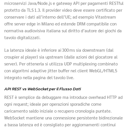
microservizi Java/Node.js e gateway API per pagamenti RESTful
protetto da TLS 1.3. Il provider video deve essere certificato per
conservare i dati all’interno dell’UE; ad esempio Vitastream
offre server edge in Milano ed estende DRM compatibile con
normativa audiovisiva italiana sul diritto d’autore dei giochi da
tavolo digitalizzati.
La latenza ideale è inferiore ai 300 ms sia downstream (dal
croupier al player) sia upstream (dalle azioni del giocatore al
server). Per ottenerla si utilizza UDP multiplexing combinato
con algoritmi adaptive jitter buffer nel client WebGL/HTML5
integrato nella pagina del tavolo live.
API REST vs WebSocket per il Flusso Dati
REST è semplice da debuggare ma introduce overhead HTTP ad
ogni request; ideale per operazioni sporadiche come
caricamento saldo iniziale o recupero cronologia puntate.
WebSocket mantiene una connessione persistente bidirezionale
a bassa latenza ed è consigliato per aggiornamenti continui