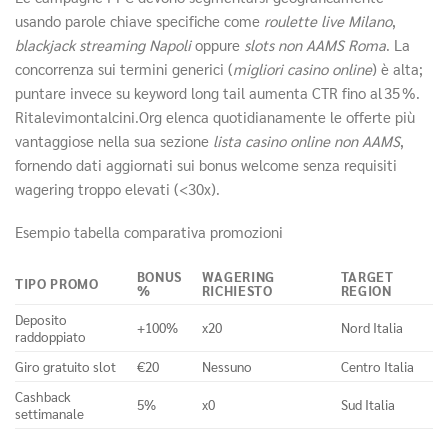
usando parole chiave specifiche come
roulette live Milano
,
blackjack streaming Napoli
oppure
slots non AAMS Roma
. La
concorrenza sui termini generici (
migliori casino online
) è alta;
puntare invece su keyword long tail aumenta CTR fino al 35 %.
Ritalevimontalcini.Org elenca quotidianamente le offerte più
vantaggiose nella sua sezione
lista casino online non AAMS
,
fornendo dati aggiornati sui bonus welcome senza requisiti
wagering troppo elevati (<30x).
Esempio tabella comparativa promozioni
BONUS
WAGERING
TARGET
TIPO PROMO
%
RICHIESTO
REGION
Deposito
+100%
x20
Nord Italia
raddoppiato
Giro gratuito slot
€20
Nessuno
Centro Italia
Cashback
5%
x0
Sud Italia
settimanale