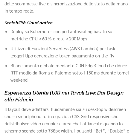
delle scommesse live e sincronizzazione dello stato della mano
in tempo reale.
Scalabilità Cloud nativa
Deploy su Kubernetes con pod autoscaling basato su
metriche CPU < 60 % e rete < 200 Mbps
Utilizzo di Funzioni Serverless (AWS Lambda) per task
leggeri tipo generazione token pagamento on‑the‑fly
Bilanciamento globale mediante CDN EdgeCloud che riduce
RTT medio da Roma a Palermo sotto i 150 ms durante tornei
weekend
Esperienza Utente (UX) nei Tavoli Live: Dal Design
alla Fiducia
Il layout deve adattarsi fluidamente sia su desktop widescreen
che su smartphone retina grazie a CSS Grid responsivo che
ridistribuisce video croupier e area chat affiancate quando lo
schermo scende sotto 768px width. I pulsanti “Bet”, “Double” e