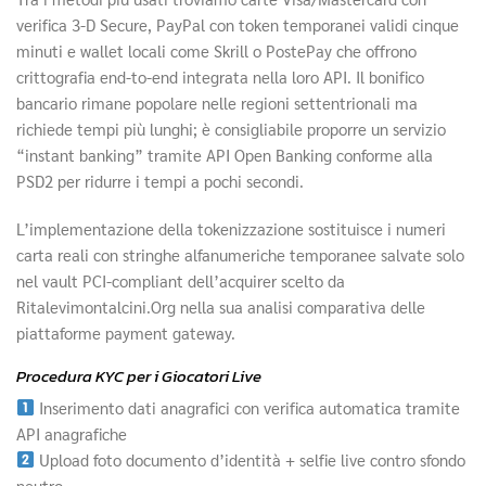
verifica 3‑D Secure, PayPal con token temporanei validi cinque
minuti e wallet locali come Skrill o PostePay che offrono
crittografia end‑to‑end integrata nella loro API. Il bonifico
bancario rimane popolare nelle regioni settentrionali ma
richiede tempi più lunghi; è consigliabile proporre un servizio
“instant banking” tramite API Open Banking conforme alla
PSD2 per ridurre i tempi a pochi secondi.
L’implementazione della tokenizzazione sostituisce i numeri
carta reali con stringhe alfanumeriche temporanee salvate solo
nel vault PCI‑compliant dell’acquirer scelto da
Ritalevimontalcini.Org nella sua analisi comparativa delle
piattaforme payment gateway.
Procedura KYC per i Giocatori Live
Inserimento dati anagrafici con verifica automatica tramite
API anagrafiche
Upload foto documento d’identità + selfie live contro sfondo
neutro