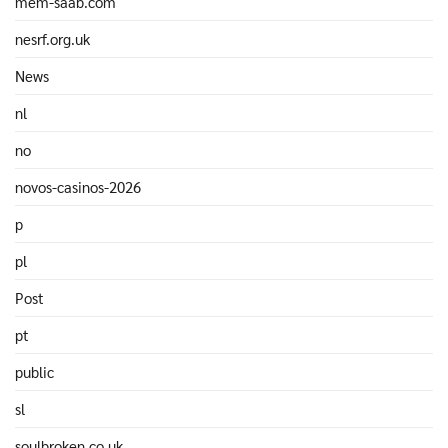
mem-saab.com
nesrf.org.uk
News
nl
no
novos-casinos-2026
p
pl
Post
pt
public
sl
soulbroken.co.uk