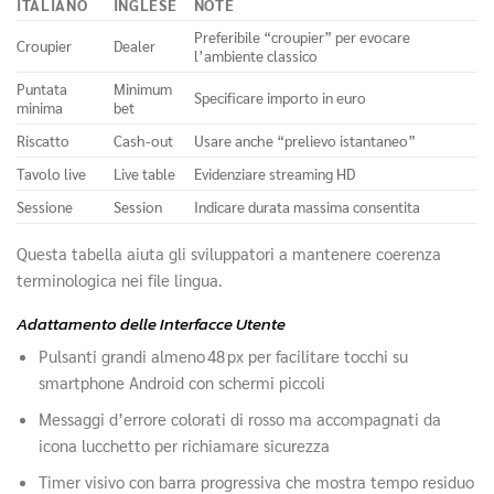
ITALIANO
INGLESE
NOTE
Preferibile “croupier” per evocare
Croupier
Dealer
l’ambiente classico
Puntata
Minimum
Specificare importo in euro
minima
bet
Riscatto
Cash‑out
Usare anche “prelievo istantaneo”
Tavolo live
Live table
Evidenziare streaming HD
Sessione
Session
Indicare durata massima consentita
Questa tabella aiuta gli sviluppatori a mantenere coerenza
terminologica nei file lingua.
Adattamento delle Interfacce Utente
Pulsanti grandi almeno 48 px per facilitare tocchi su
smartphone Android con schermi piccoli
Messaggi d’errore colorati di rosso ma accompagnati da
icona lucchetto per richiamare sicurezza
Timer visivo con barra progressiva che mostra tempo residuo