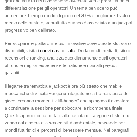
grafiche ad alta definizione sono diventate veri e propri fattori di
differenziazione per gli operatori. Un tema ben scelto può
aumentare il tempo medio di gioco del 20 % e migliorare il valore
medio delle puntate, soprattutto quando è associato a un jackpot
progressivo ben calibrato.
Per scoprire le piattaforme più innovative dove queste slot sono
disponibili, visita i
nuovi casino italia
. Dedalomultimedia.It, sito di
recensioni e ranking, analizza quotidianamente quali operatori
offrono le migliori esperienze tematiche e i più alti payout
garantiti.
Il legame tra tematica e jackpot è ora più stretto che mai: le
meccaniche di vincita vengono integrate nella trama stessa del
gioco, creando momenti “cliff‑hanger” che spingono il giocatore
a continuare la sessione per sbloccare la ricompensa finale.
Questo approccio ha portato alla nascita di categorie di slot che
vanno dal cinema alla sostenibilità ambientale, passando per
mondi futuristici e percorsi di benessere mentale. Nei paragrafi