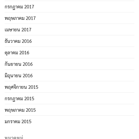
กรกฎาคม 2017
พฤษภาคม 2017
เมษายน 2017
ธันวาคม 2016
ตุลาคม 2016
กันยายน 2016
มิถุนายน 2016
พฤศจิกายน 2015
กรกฎาคม 2015
พฤษภาคม 2015
มกราคม 2015
หมวดหมู่