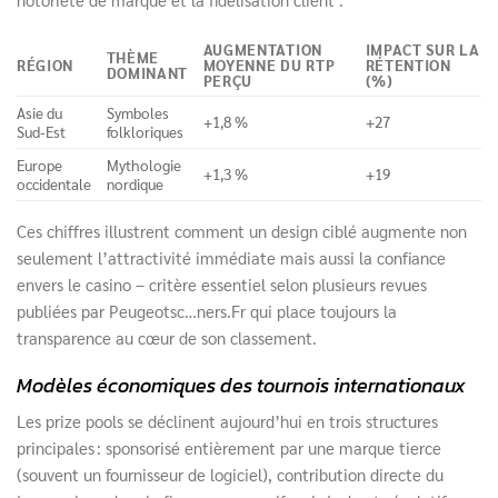
AUGMENTATION
IMPACT SUR LA
THÈME
RÉGION
MOYENNE DU RTP
RÉTENTION
DOMINANT
PERÇU
(%)
Asie du
Symboles
+1,8 %
+27
Sud‑Est
folkloriques
Europe
Mythologie
+1,3 %
+19
occidentale
nordique
Ces chiffres illustrent comment un design ciblé augmente non
seulement l’attractivité immédiate mais aussi la confiance
envers le casino – critère essentiel selon plusieurs revues
publiées par Peugeotsc…ners.Fr qui place toujours la
transparence au cœur de son classement.
Modèles économiques des tournois internationaux
Les prize pools se déclinent aujourd’hui en trois structures
principales : sponsorisé entièrement par une marque tierce
(souvent un fournisseur de logiciel), contribution directe du