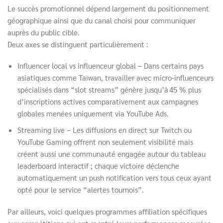
Le succès promotionnel dépend largement du positionnement
géographique ainsi que du canal choisi pour communiquer
auprès du public cible.
Deux axes se distinguent particulièrement :
Influencer local vs influenceur global – Dans certains pays
asiatiques comme Taïwan, travailler avec micro‑influenceurs
spécialisés dans “slot streams” génère jusqu’à 45 % plus
d’inscriptions actives comparativement aux campagnes
globales menées uniquement via YouTube Ads.
Streaming live – Les diffusions en direct sur Twitch ou
YouTube Gaming offrent non seulement visibilité mais
créent aussi une communauté engagée autour du tableau
leaderboard interactif ; chaque victoire déclenche
automatiquement un push notification vers tous ceux ayant
opté pour le service “alertes tournois”.
Par ailleurs, voici quelques programmes affiliation spécifiques