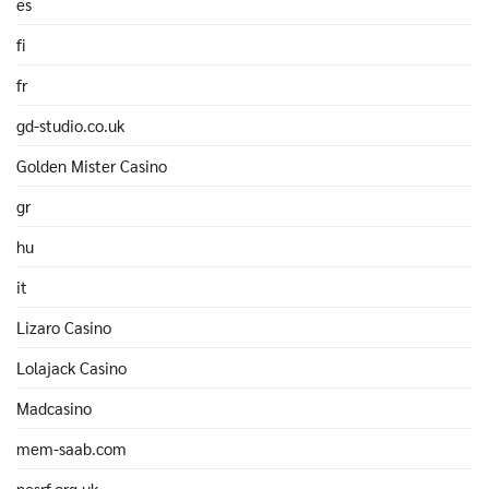
es
fi
fr
gd-studio.co.uk
Golden Mister Casino
gr
hu
it
Lizaro Casino
Lolajack Casino
Madcasino
mem-saab.com
nesrf.org.uk