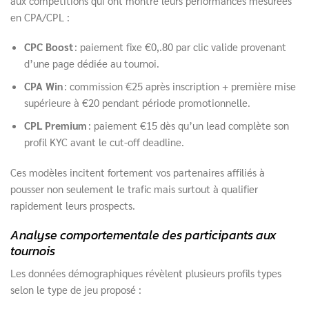
aux compétitions qui ont montré leurs performances mesurées
en CPA/CPL :
CPC Boost
: paiement fixe €0,.80 par clic valide provenant
d’une page dédiée au tournoi.
CPA Win
: commission €25 après inscription + première mise
supérieure à €20 pendant période promotionnelle.
CPL Premium
: paiement €15 dès qu’un lead complète son
profil KYC avant le cut‑off deadline.
Ces modèles incitent fortement vos partenaires affiliés à
pousser non seulement le trafic mais surtout à qualifier
rapidement leurs prospects.
Analyse comportementale des participants aux
tournois
Les données démographiques révèlent plusieurs profils types
selon le type de jeu proposé :