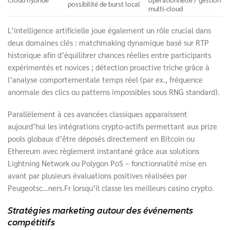
possibilité de burst local
multi‐cloud
L’intelligence artificielle joue également un rôle crucial dans
deux domaines clés : matchmaking dynamique basé sur RTP
historique afin d’équilibrer chances réelles entre participants
expérimentés et novices ; détection proactive triche grâce à
l’analyse comportementale temps réel (par ex., fréquence
anormale des clics ou patterns impossibles sous RNG standard).
Parallèlement à ces avancées classiques apparaissent
aujourd’hui les intégrations crypto‑actifs permettant aux prize
pools globaux d’être déposés directement en Bitcoin ou
Ethereum avec règlement instantané grâce aux solutions
Lightning Network ou Polygon PoS – fonctionnalité mise en
avant par plusieurs évaluations positives réalisées par
Peugeotsc…ners.Fr lorsqu’il classe les meilleurs casino crypto.
Stratégies marketing autour des événements
compétitifs