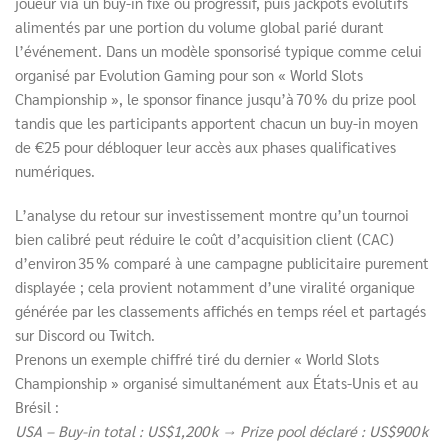
joueur via un buy‑in fixe ou progressif, puis jackpots évolutifs
alimentés par une portion du volume global parié durant
l’événement. Dans un modèle sponsorisé typique comme celui
organisé par Evolution Gaming pour son « World Slots
Championship », le sponsor finance jusqu’à 70 % du prize pool
tandis que les participants apportent chacun un buy‑in moyen
de €25 pour débloquer leur accès aux phases qualificatives
numériques.​
L’analyse du retour sur investissement montre qu’un tournoi
bien calibré peut réduire le coût d’acquisition client (CAC)
d’environ 35 % comparé à une campagne publicitaire purement
displayée ; cela provient notamment d’une viralité organique
générée par les classements affichés en temps réel et partagés
sur Discord ou Twitch.​
Prenons un exemple chiffré tiré du dernier « World Slots
Championship » organisé simultanément aux États‑Unis et au
Brésil :
USA – Buy‑in total : US$1,200 k → Prize pool déclaré : US$900 k