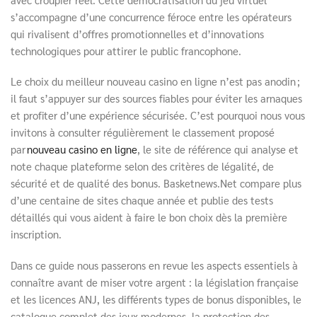
s’accompagne d’une concurrence féroce entre les opérateurs
qui rivalisent d’offres promotionnelles et d’innovations
technologiques pour attirer le public francophone.
Le choix du meilleur nouveau casino en ligne n’est pas anodin ;
il faut s’appuyer sur des sources fiables pour éviter les arnaques
et profiter d’une expérience sécurisée. C’est pourquoi nous vous
invitons à consulter régulièrement le classement proposé
par
nouveau casino en ligne
, le site de référence qui analyse et
note chaque plateforme selon des critères de légalité, de
sécurité et de qualité des bonus. Basketnews.Net compare plus
d’une centaine de sites chaque année et publie des tests
détaillés qui vous aident à faire le bon choix dès la première
inscription.
Dans ce guide nous passerons en revue les aspects essentiels à
connaître avant de miser votre argent : la législation française
et les licences ANJ, les différents types de bonus disponibles, le
catalogue complet des jeux modernes, la protection des