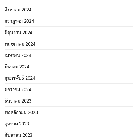
สิงหาคม 2024
กรกฎาคม 2024
มิถุนายน 2024
พฤษภาคม 2024
เมษายน 2024
มีนาคม 2024
กุมภาพันธ์ 2024
มกราคม 2024
ธันวาคม 2023
พฤศจิกายน 2023
ตุลาคม 2023
กันยายน 2023