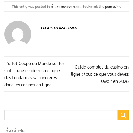
This entry was posted in
ข่าวสารและบทความ
. Bookmark the
permalink
.
THAISHOPADMIN
L’effet Coupe du Monde sur les
Guide complet du casino en
slots : une étude scientifique
ligne : tout ce que vous devez
des tendances saisonnières
savoir en 2026
dans les casinos en ligne
เรื่องล่าสุด