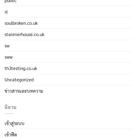
public
sl
soulbroken.co.uk
stanmerhouse.co.uk
sw
sww
th3testing.co.uk
Uncategorized
ข่าวสารและบทความ
นิยาม
เข้าสู่ระบบ
เข้าฟีด