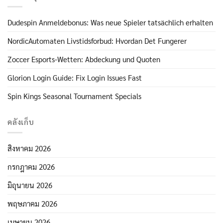
Dudespin Anmeldebonus: Was neue Spieler tatsächlich erhalten
NordicAutomaten Livstidsforbud: Hvordan Det Fungerer
Zoccer Esports-Wetten: Abdeckung und Quoten
Glorion Login Guide: Fix Login Issues Fast
Spin Kings Seasonal Tournament Specials
คลังเก็บ
สิงหาคม 2026
กรกฎาคม 2026
มิถุนายน 2026
พฤษภาคม 2026
เมษายน 2026