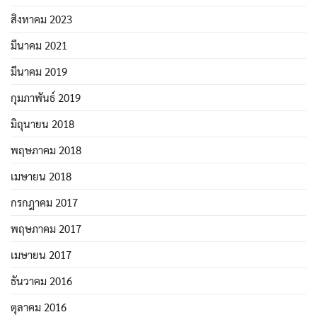
สิงหาคม 2023
มีนาคม 2021
มีนาคม 2019
กุมภาพันธ์ 2019
มิถุนายน 2018
พฤษภาคม 2018
เมษายน 2018
กรกฎาคม 2017
พฤษภาคม 2017
เมษายน 2017
ธันวาคม 2016
ตุลาคม 2016