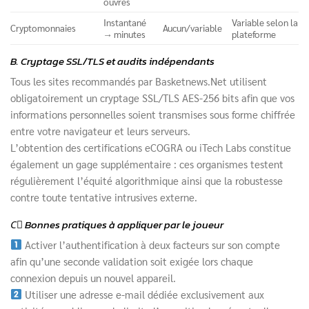
ouvrés
Instantané
Variable selon la
Cryptomonnaies
Aucun/variable
→ minutes
plateforme
B. Cryptage SSL/TLS et audits indépendants
Tous les sites recommandés par Basketnews.Net utilisent
obligatoirement un cryptage SSL/TLS AES‑256 bits afin que vos
informations personnelles soient transmises sous forme chiffrée
entre votre navigateur et leurs serveurs.
L’obtention des certifications eCOGRA ou iTech Labs constitue
également un gage supplémentaire : ces organismes testent
régulièrement l’équité algorithmique ainsi que la robustesse
contre toute tentative intrusives externe.
C️⃣ Bonnes pratiques à appliquer par le joueur
Activer l’authentification à deux facteurs sur son compte
afin qu’une seconde validation soit exigée lors chaque
connexion depuis un nouvel appareil.
Utiliser une adresse e‑mail dédiée exclusivement aux