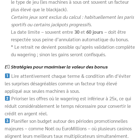
le type de jeu (les machines à sous ont souvent un facteur
plus élevé que le blackjack).
Certains jeux sont exclus du calcul : habituellement les paris
sportifs ou certains jackpots progressifs.
La date limite – souvent entre
30
et
60 jours
– doit être
respectée sous peine d’annulation automatique du bonus.
* Le retrait ne devient possible qu’après validation complète
du wagering ; sinon les gains seront confisqués.
E️⃣ Stratégies pour maximiser la valeur des bonus
Lire attentivement chaque terme & condition afin d’éviter
les surprises désagréables comme un facteur trop élevé
appliqué aux seules machines à sous.
Prioriser les offres où le wagering est inférieur à 25x, ce qui
réduit considérablement le temps nécessaire pour convertir le
crédit en argent réel.
Planifier son budget autour des périodes promotionnelles
majeures – comme Noël ou EuroMillions – où plusieurs casinos
alignent leurs meilleurs taux multiplicateurs simultanément.