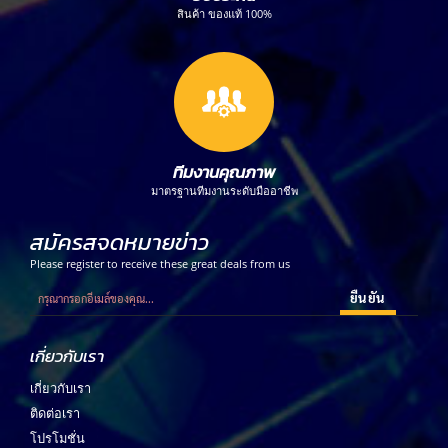
สินค้า ของแท้ 100%
ทีมงานคุณภาพ
มาตรฐานทีมงานระดับมืออาชีพ
สมัครสจดหมายข่าว
Please register to receive these great deals from us
เกี่ยวกับเรา
เกี่ยวกับเรา
ติดต่อเรา
โปรโมชั่น