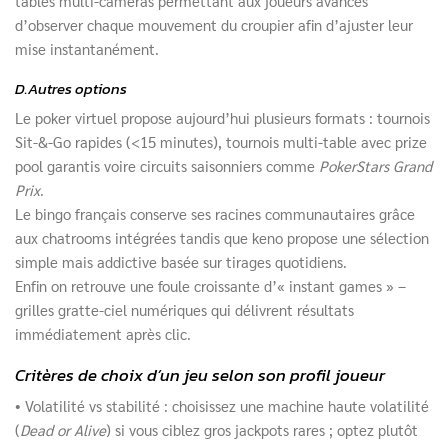
tables multi‑caméras permettant aux joueurs avancés
d’observer chaque mouvement du croupier afin d’ajuster leur
mise instantanément.
D.
Autres options
Le poker virtuel propose aujourd’hui plusieurs formats : tournois
Sit‑&‑Go rapides (<15 minutes), tournois multi‑table avec prize
pool garantis voire circuits saisonniers comme
PokerStars Grand
Prix
.
Le bingo français conserve ses racines communautaires grâce
aux chatrooms intégrées tandis que keno propose une sélection
simple mais addictive basée sur tirages quotidiens.
Enfin on retrouve une foule croissante d’« instant games » –
grilles gratte-ciel numériques qui délivrent résultats
immédiatement après clic.
Critères de choix d’un jeu selon son profil joueur
• Volatilité vs stabilité : choisissez une machine haute volatilité
(
Dead or Alive
) si vous ciblez gros jackpots rares ; optez plutôt