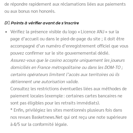
de répondre rapidement aux réclamations liées aux paiements
ou aux bonus non honorés.
D️⃣ Points à vérifier avant de s’inscrire
Vérifiez la présence visible du logo « Licence ANJ » sur la
page d’accueil ou dans le pied‑de‑page du site ; il doit être
accompagné d’un numéro d’enregistrement officiel que vous
pouvez confirmer sur le site gouvernemental dédié.
Assurez‑vous que le casino accepte uniquement les joueurs
domiciliés en France métropolitaine ou dans les DOM‑TO ;
certains opérateurs limitent l’accès aux territoires où ils
détiennent une autorisation valide.
Consultez les restrictions éventuelles liées aux méthodes de
paiement locales (exemple : certaines cartes bancaires ne
sont pas éligibles pour les retraits immédiats).
* Enfin, privilégiez les sites mentionnés plusieurs fois dans
nos revues Basketnews.Net qui ont reçu une note supérieure
à 4/5 sur la conformité légale.