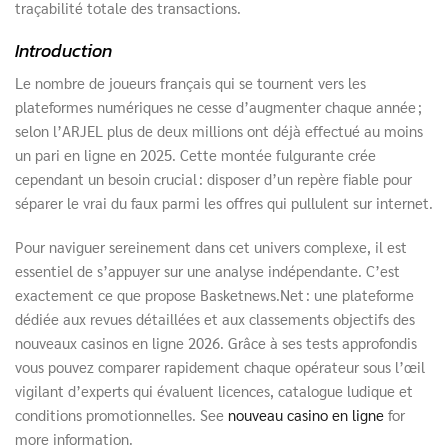
traçabilité totale des transactions.
Introduction
Le nombre de joueurs français qui se tournent vers les
plateformes numériques ne cesse d’augmenter chaque année ;
selon l’ARJEL plus de deux millions ont déjà effectué au moins
un pari en ligne en 2025. Cette montée fulgurante crée
cependant un besoin crucial : disposer d’un repère fiable pour
séparer le vrai du faux parmi les offres qui pullulent sur internet.
Pour naviguer sereinement dans cet univers complexe, il est
essentiel de s’appuyer sur une analyse indépendante. C’est
exactement ce que propose Basketnews.Net : une plateforme
dédiée aux revues détaillées et aux classements objectifs des
nouveaux casinos en ligne 2026. Grâce à ses tests approfondis
vous pouvez comparer rapidement chaque opérateur sous l’œil
vigilant d’experts qui évaluent licences, catalogue ludique et
conditions promotionnelles. See
nouveau casino en ligne
for
more information.