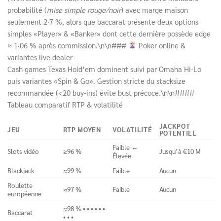
probabilité (
mise simple rouge/noir
) avec marge maison
seulement 2·7 %, alors que baccarat présente deux options
simples «Player» & «Banker» dont cette dernière possède edge
≈ 1·06 % après commission.\n\n###
Poker online &
variantes live dealer
Cash games Texas Hold’em dominent suivi par Omaha Hi-Lo
puis variantes «Spin & Go». Gestion stricte du stacksize
recommandée (<20 buy‑ins) évite bust précoce.\n\n####
Tableau comparatif RTP & volatilité
JACKPOT
JEU
RTP MOYEN
VOLATILITÉ
POTENTIEL
Faible ↔︎
Slots vidéo
≥96 %
Jusqu’à €10 M
Élevée
Blackjack
≈99 %
Faible
Aucun
Roulette
≈97 %
Faible
Aucun
européenne
≈98 % • • • • • •
Baccarat
• • •