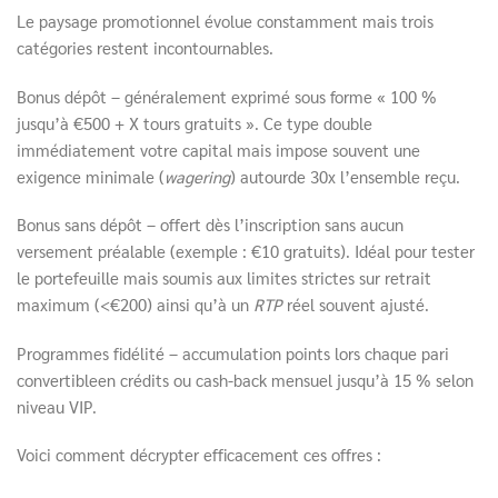
Le paysage promotionnel évolue constamment mais trois
catégories restent incontournables.
Bonus dépôt – généralement exprimé sous forme « 100 %
jusqu’à €500 + X tours gratuits ». Ce type double
immédiatement votre capital mais impose souvent une
exigence minimale (
wagering
) autourde 30x l’ensemble reçu.
Bonus sans dépôt – offert dès l’inscription sans aucun
versement préalable (exemple : €10 gratuits). Idéal pour tester
le portefeuille mais soumis aux limites strictes sur retrait
maximum (<€200) ainsi qu’à un
RTP
réel souvent ajusté.
Programmes fidélité – accumulation points lors chaque pari
convertibleen crédits ou cash‑back mensuel jusqu’à 15 % selon
niveau VIP.
Voici comment décrypter efficacement ces offres :