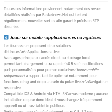
Toutes ces informations proviennent notamment des revues
détaillées réalisées par Basketnews.Net qui testent
régulièrement nouvelles sorties afin garantir précision RTP
déclarée.
Jouer sur mobile : applications vs navigateurs
Les fournisseurs proposent deux solutions
distinctes.\n\nApplications natives
Avantages principaux : accès direct au stockage local
permettant chargement ultra rapide (<0·5 sec), notifications
push personnalisées pour promos exclusives (
bonus mobile
uniquement
) и support tactile optimisé notamment pour
fonctions «drag‑and‑drop» au sein du poker live.\n\nNavigateurs
responsive
Compatible iOS & Android via HTML5/Canvas moderne ; aucune
installation requise donc idéal si vous changez fréquemment
appareil ou utilisez tablette publique.
Performance mesurée généralement entre 0·8–1·2 sec,