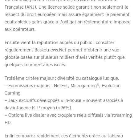
Française (ANJ). Une licence solide garantit non seulement le
respect du droit européen mais assure également le paiement
équitabledes gains grâce à l’obligation réglementaire imposée
aux opérateurs.
Ensuite vient la réputation auprès du public : consulter
régulièrement Basketnews.Net permet d’obtenir une vue
globale basée sur plusieurs milliers d’avis vérifiés plutôt que
quelques commentaires isolés.
Troisième critère majeur : diversité du catalogue ludique.
– Fournisseurs majeurs : NetEnt, Microgaming®, Evolution
Gaming.
– Jeux exclusifs développés « in‑house » souvent associés à
davantagede RTP moyen (>96%).
– Options live dealer avec croupiers réels diffusés via streaming
HD.
Enfin comparez rapidement ces éléments grâce au tableau