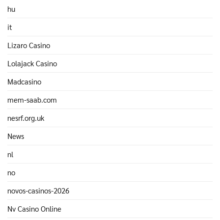
hu
it
Lizaro Casino
Lolajack Casino
Madcasino
mem-saab.com
nesrf.org.uk
News
nl
no
novos-casinos-2026
Nv Casino Online