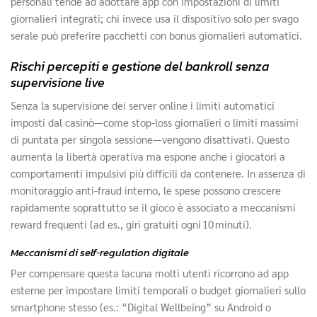
personali tende ad adottare app con impostazioni di limiti
giornalieri integrati; chi invece usa il dispositivo solo per svago
serale può preferire pacchetti con bonus giornalieri automatici.
Rischi percepiti e gestione del bankroll senza
supervisione live
Senza la supervisione dei server online i limiti automatici
imposti dal casinò—come stop‑loss giornalieri o limiti massimi
di puntata per singola sessione—vengono disattivati. Questo
aumenta la libertà operativa ma espone anche i giocatori a
comportamenti impulsivi più difficili da contenere. In assenza di
monitoraggio anti‑fraud interno, le spese possono crescere
rapidamente soprattutto se il gioco è associato a meccanismi
reward frequenti (ad es., giri gratuiti ogni 10 minuti).
Meccanismi di self‑regulation digitale
Per compensare questa lacuna molti utenti ricorrono ad app
esterne per impostare limiti temporali o budget giornalieri sullo
smartphone stesso (es.: “Digital Wellbeing” su Android o