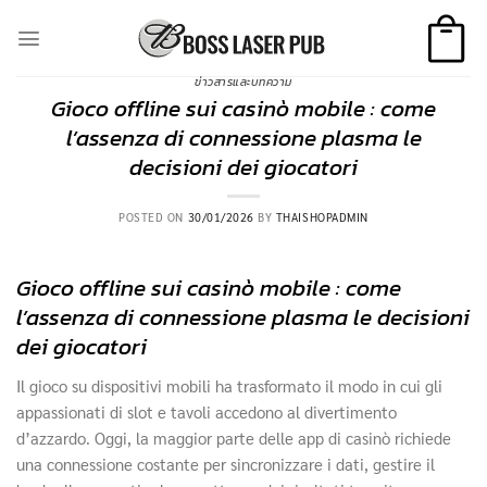
Skip
to
content
ข่าวสารและบทความ
Gioco offline sui casinò mobile : come
l’assenza di connessione plasma le
decisioni dei giocatori
POSTED ON
30/01/2026
BY
THAISHOPADMIN
Gioco offline sui casinò mobile : come
l’assenza di connessione plasma le decisioni
dei giocatori
Il gioco su dispositivi mobili ha trasformato il modo in cui gli
appassionati di slot e tavoli accedono al divertimento
d’azzardo. Oggi, la maggior parte delle app di casinò richiede
una connessione costante per sincronizzare i dati, gestire il