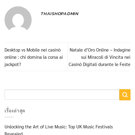
THAISHOPADMIN
Desktop vs Mobile nei casinò
Natale d’Oro Online – Indagine
online : chi domina la corsa ai
sui Miracoli di Vincita nei
jackpot?
Casinò Digitali durante le Feste
เรื่องล่าสุด
Unlocking the Art of Live Music: Top UK Music Festivals
Revealed