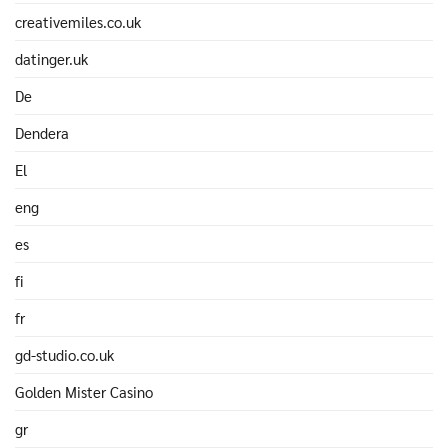
creativemiles.co.uk
datinger.uk
De
Dendera
El
eng
es
fi
fr
gd-studio.co.uk
Golden Mister Casino
gr