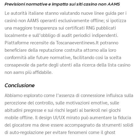
Previsioni normative e impatto sui siti casino non AAMS
Le autorità italiane stanno valutando nuove linee guida per i
casinò non AAMS operanti esclusivamente offline; si ipotizza
una maggiore trasparenza sui certificati RNG pubblicati
localmente e sull’obbligo di audit periodici indipendenti.
Piattaforme recensite da Toscanaeventinews.It potranno
beneficiare della reputazione costruita attorno alla loro
conformità alle future normative, facilitando così la scelta
consapevole da parte degli utenti alla ricerca della lista casino
non aams più affidabile.
Conclusione
Abbiamo esplorato come l’assenza di connessione influisca sulla
percezione del controllo, sulle motivazioni emotive, sulle
abitudini pregresse e sui rischi legati al bankroll nei giochi
mobile offline. Il design UI/UX mirato può aumentare la fiducia
del giocatore ma deve essere accompagnato da strumenti solidi
di auto‑regolazione per evitare fenomeni come il ghost