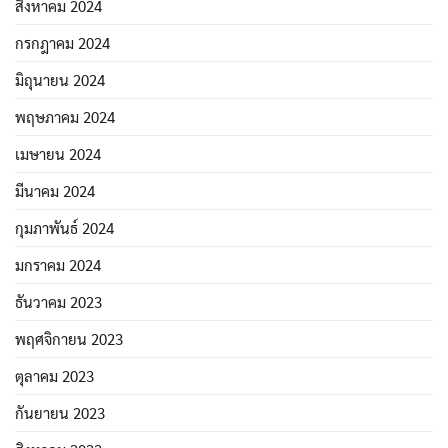
สิงหาคม 2024
กรกฎาคม 2024
มิถุนายน 2024
พฤษภาคม 2024
เมษายน 2024
มีนาคม 2024
กุมภาพันธ์ 2024
มกราคม 2024
ธันวาคม 2023
พฤศจิกายน 2023
ตุลาคม 2023
กันยายน 2023