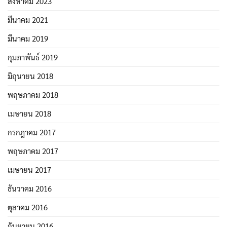
สิงหาคม 2023
มีนาคม 2021
มีนาคม 2019
กุมภาพันธ์ 2019
มิถุนายน 2018
พฤษภาคม 2018
เมษายน 2018
กรกฎาคม 2017
พฤษภาคม 2017
เมษายน 2017
ธันวาคม 2016
ตุลาคม 2016
กันยายน 2016