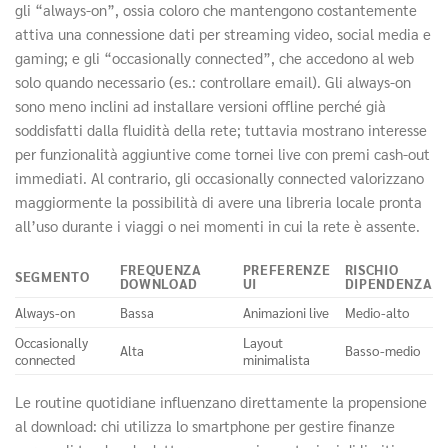
gli “always‑on”, ossia coloro che mantengono costantemente
attiva una connessione dati per streaming video, social media e
gaming; e gli “occasionally connected”, che accedono al web
solo quando necessario (es.: controllare email). Gli always‑on
sono meno inclini ad installare versioni offline perché già
soddisfatti dalla fluidità della rete; tuttavia mostrano interesse
per funzionalità aggiuntive come tornei live con premi cash‑out
immediati. Al contrario, gli occasionally connected valorizzano
maggiormente la possibilità di avere una libreria locale pronta
all’uso durante i viaggi o nei momenti in cui la rete è assente.
FREQUENZA
PREFERENZE
RISCHIO
SEGMENTO
DOWNLOAD
UI
DIPENDENZA
Always‑on
Bassa
Animazioni live
Medio‑alto
Occasionally
Layout
Alta
Basso‑medio
connected
minimalista
Le routine quotidiane influenzano direttamente la propensione
al download: chi utilizza lo smartphone per gestire finanze