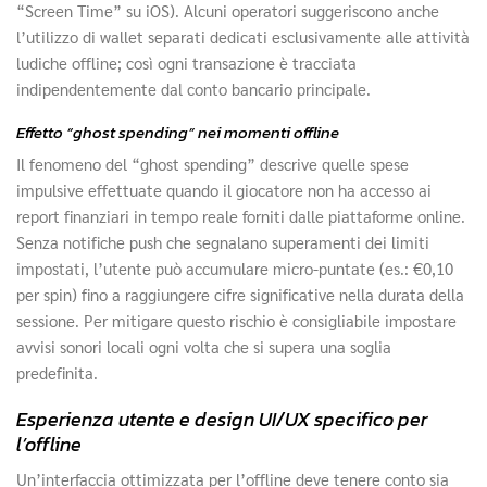
“Screen Time” su iOS). Alcuni operatori suggeriscono anche
l’utilizzo di wallet separati dedicati esclusivamente alle attività
ludiche offline; così ogni transazione è tracciata
indipendentemente dal conto bancario principale.
Effetto “ghost spending” nei momenti offline
Il fenomeno del “ghost spending” descrive quelle spese
impulsive effettuate quando il giocatore non ha accesso ai
report finanziari in tempo reale forniti dalle piattaforme online.
Senza notifiche push che segnalano superamenti dei limiti
impostati, l’utente può accumulare micro‑puntate (es.: €0,10
per spin) fino a raggiungere cifre significative nella durata della
sessione. Per mitigare questo rischio è consigliabile impostare
avvisi sonori locali ogni volta che si supera una soglia
predefinita.
Esperienza utente e design UI/UX specifico per
l’offline
Un’interfaccia ottimizzata per l’offline deve tenere conto sia