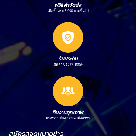
ฟรี!! ค่าจัดส่ง
เมื่อซื้อครบ 3,000 บาทขึ้นไป
รับประกัน
สินค้า ของแท้ 100%
ทีมงานคุณภาพ
มาตรฐานทีมงานระดับมืออาชีพ
สมัครสจดหมายข่าว