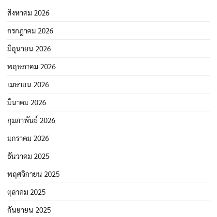
สิงหาคม 2026
กรกฎาคม 2026
มิถุนายน 2026
พฤษภาคม 2026
เมษายน 2026
มีนาคม 2026
กุมภาพันธ์ 2026
มกราคม 2026
ธันวาคม 2025
พฤศจิกายน 2025
ตุลาคม 2025
กันยายน 2025