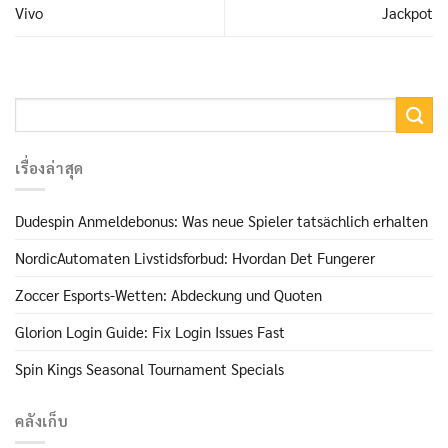
Vivo
Jackpot
เรื่องล่าสุด
Dudespin Anmeldebonus: Was neue Spieler tatsächlich erhalten
NordicAutomaten Livstidsforbud: Hvordan Det Fungerer
Zoccer Esports-Wetten: Abdeckung und Quoten
Glorion Login Guide: Fix Login Issues Fast
Spin Kings Seasonal Tournament Specials
คลังเก็บ