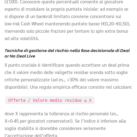
(£100). Conoscere queste percentuali consente al giocatore
esperto di modulare la propria puntata iniziale: ad esempio se
si dispone di un bankroll limitato conviene concentrarsi sui
low‑risk Cash Wheel mantenendo puntate basse (€0,20–€0,50),
riservando solo piccole frazioni per tentare lo spin extra bonus
ad alta volatilità.
Tecniche di gestione del rischio nella fase decisionale di Deal
or No Deal Live
Il punto cruciale è identificare quando accettare un deal prima
che il valore medio delle valigette residue scenda sotto soglie
critiche personalizzate (ad es., <30% del valore massimo
disponibile). Una regola empirica efficace consiste nel calcolare:
Offerta / Valore medio residuo ≤ X
dove X rappresenta la tolleranza al rischio personale (es.,
X=0·45 per giocatori conservatori). Se l’indice è inferiore alla
soglia stabilita si dovrebbe considerare seriamente
l’accettazione dell’offerta.