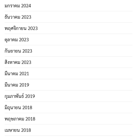
มกราคม 2024
ธันวาคม 2023
พฤศจิกายน 2023
ตุลาคม 2023
กันยายน 2023
สิงหาคม 2023
มีนาคม 2021
มีนาคม 2019
กุมภาพันธ์ 2019
มิถุนายน 2018
พฤษภาคม 2018
เมษายน 2018