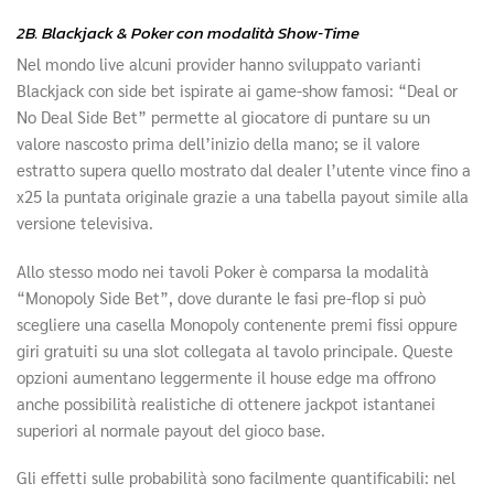
2B. Blackjack & Poker con modalità Show‑Time
Nel mondo live alcuni provider hanno sviluppato varianti
Blackjack con side bet ispirate ai game‑show famosi: “Deal or
No Deal Side Bet” permette al giocatore di puntare su un
valore nascosto prima dell’inizio della mano; se il valore
estratto supera quello mostrato dal dealer l’utente vince fino a
x25 la puntata originale grazie a una tabella payout simile alla
versione televisiva.
Allo stesso modo nei tavoli Poker è comparsa la modalità
“Monopoly Side Bet”, dove durante le fasi pre‑flop si può
scegliere una casella Monopoly contenente premi fissi oppure
giri gratuiti su una slot collegata al tavolo principale. Queste
opzioni aumentano leggermente il house edge ma offrono
anche possibilità realistiche di ottenere jackpot istantanei
superiori al normale payout del gioco base.
Gli effetti sulle probabilità sono facilmente quantificabili: nel