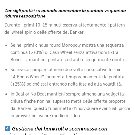
Consigli pratici su quando aumentare la puntata vs quando
ridurre l’esposizione
Durante i primi 10–15 minuti osserva attentamente i pattern
dei wheel spin o delle offerte del Banker:
Se nei primi cinque round Monopoly mostra una sequenza
continua (>70%) di Cash Wheel senza attivazioni Extra
Bonus → mantieni puntate costanti o leggermente ridotte.
Se invece compare almeno due volte consecutive lo spin
“4‑Bonus Wheel”, aumenta temporaneamente la puntata
(+25%) poiché stai entrando nella fase ad alta volatilità.
In Deal or No Deal mantieni sempre almeno una valigetta
chiusa finché non hai superato metà delle offerte proposte
dal Banker; questo ti permette d’individuare eventuali picchi
improvvisi nel valore medio residuo.
Gestione del bankroll e scommesse con