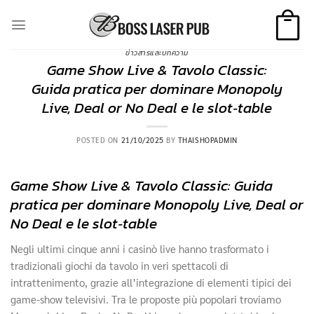
Skip
to
content
ข่าวสารและบทความ
Game Show Live & Tavolo Classic:
Guida pratica per dominare Monopoly
Live, Deal or No Deal e le slot‑table
POSTED ON
21/10/2025
BY
THAISHOPADMIN
Game Show Live & Tavolo Classic: Guida
pratica per dominare Monopoly Live, Deal or
No Deal e le slot‑table
Negli ultimi cinque anni i casinò live hanno trasformato i
tradizionali giochi da tavolo in veri spettacoli di
intrattenimento, grazie all’integrazione di elementi tipici dei
game‑show televisivi. Tra le proposte più popolari troviamo