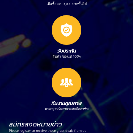
เมื่อซื้อครบ 3,000 บาทขึ้นไป
รับประกัน
สินค้า ของแท้ 100%
ทีมงานคุณภาพ
มาตรฐานทีมงานระดับมืออาชีพ
สมัครสจดหมายข่าว
Please register to receive these great deals from us