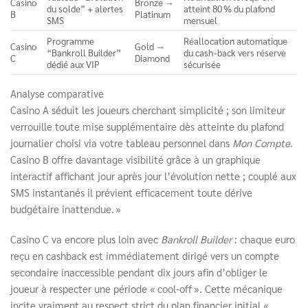
Casino
Bronze →
du solde” + alertes
atteint 80 % du plafond
B
Platinum
SMS
mensuel
Programme
Réallocation automatique
Casino
Gold →
“Bankroll Builder”
du cash‑back vers réserve
C
Diamond
dédié aux VIP
sécurisée
Analyse comparative
Casino A séduit les joueurs cherchant simplicité ; son limiteur
verrouille toute mise supplémentaire dès atteinte du plafond
journalier choisi via votre tableau personnel dans
Mon Compte
.
Casino B offre davantage visibilité grâce à un graphique
interactif affichant jour après jour l’évolution nette ; couplé aux
SMS instantanés il prévient efficacement toute dérive
budgétaire inattendue. »
Casino C va encore plus loin avec
Bankroll Builder
: chaque euro
reçu en cashback est immédiatement dirigé vers un compte
secondaire inaccessible pendant dix jours afin d’obliger le
joueur à respecter une période « cool‑off ». Cette mécanique
incite vraiment au respect strict du plan financier initial.«