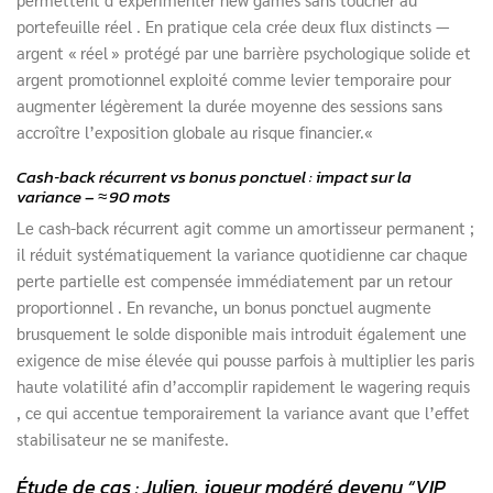
portefeuille réel . En pratique cela crée deux flux distincts —
argent « réel » protégé par une barrière psychologique solide et
argent promotionnel exploité comme levier temporaire pour
augmenter légèrement la durée moyenne des sessions sans
accroître l’exposition globale au risque financier.«
Cash‑back récurrent vs bonus ponctuel : impact sur la
variance – ≈ 90 mots
Le cash‑back récurrent agit comme un amortisseur permanent ;
il réduit systématiquement la variance quotidienne car chaque
perte partielle est compensée immédiatement par un retour
proportionnel . En revanche, un bonus ponctuel augmente
brusquement le solde disponible mais introduit également une
exigence de mise élevée qui pousse parfois à multiplier les paris
haute volatilité afin d’accomplir rapidement le wagering requis
, ce qui accentue temporairement la variance avant que l’effet
stabilisateur ne se manifeste.
Étude de cas : Julien, joueur modéré devenu “VIP