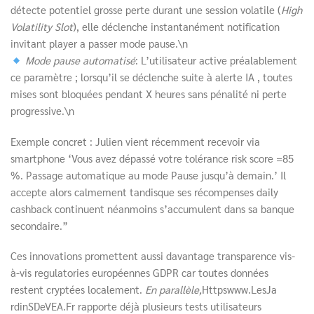
détecte potentiel grosse perte durant une session volatile (
High
Volatility Slot
), elle déclenche instantanément notification
invitant player a passer mode pause.\n
Mode pause automatisé
: L’utilisateur active préalablement
ce paramètre ; lorsqu’il se déclenche suite à alerte IA , toutes
mises sont bloquées pendant X heures sans pénalité ni perte
progressive.\n
Exemple concret : Julien vient récemment recevoir via
smartphone ‘Vous avez dépassé votre tolérance risk score =85
%. Passage automatique au mode Pause jusqu’à demain.’ Il
accepte alors calmement tandisque ses récompenses daily
cashback continuent néanmoins s’accumulent dans sa banque
secondaire.”
Ces innovations promettent aussi davantage transparence vis-
à-vis regulatories européennes GDPR car toutes données
restent cryptées localement.
En parallèle,
Htt​psw​ww.​Les​Ja​
rdinSDeVEA​.Fr rapporte déjà plusieurs tests utilisateurs