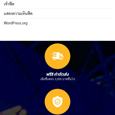
เข้าฟีด
แสดงความเห็นฟีด
WordPress.org
ฟรี!! ค่าจัดส่ง
เมื่อซื้อครบ 3,000 บาทขึ้นไป