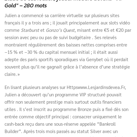
Gold” – 280 mots
Julien a commencé sa carrière virtuelle sur plusieurs sites
français il y a trois ans ; il jouait principalement aux slots vidéo
comme
Starburst
et
Gonzo’s Quest
, misant entre €5 et €20 par
session avec peu ou pas de suivi budgétaire . Ses relevés
montraient régulièrement des baisses nettes comprises entre
−15 % et −30 % du capital mensuel initial ; il était aussi
adepte des paris sportifs sporadiques via Genybet où il perdait
souvent plus qu’il ne gagnait grâce à l’absence d’une stratégie
claire. »
En lisant plusieurs analyses sur Httpswww.Lesjardinsdevea.Fr,
Julien a découvert qu’un programme VIP structuré pouvait
offrir non seulement prestige mais surtout outils financiers
utiles . Il s’est inscrit au programme Bronze puis a fixé dès son
entrée comme objectif principal : consacrer uniquement le
cash‑back reçu dans une sous‑réserve appelée “Bankroll
Builder”. Après trois mois passés au statut Silver avec un