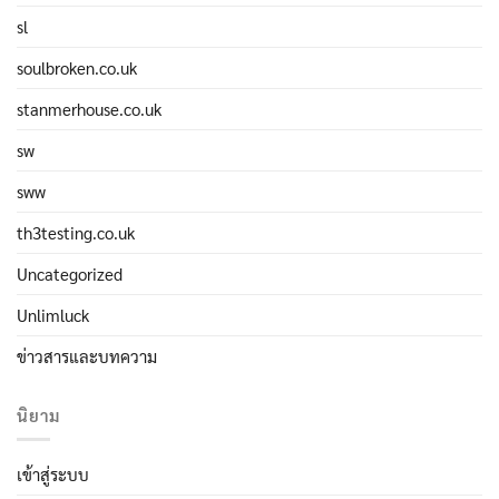
sl
soulbroken.co.uk
stanmerhouse.co.uk
sw
sww
th3testing.co.uk
Uncategorized
Unlimluck
ข่าวสารและบทความ
นิยาม
เข้าสู่ระบบ