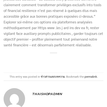
clairement comment transformer privilèges exclusifs into tools
of financial resilience n’est pas réservé à quelques élus mais
accessible grâce aux bonnes pratiques exposées ci-dessus.“
Explorer soi-même ces options via plateformes analysées
méthodiquement par Https www .les j ard ins dev ea fr, rester
vigilant face auxiliary prompts publicitaires , garder toujours cet
objectif premier – profiter pleinement tout préservand notre
santé financière – est désormais parfaitement réalisable.
This entry was posted in
ข่าวสารและบทความ
. Bookmark the
permalink
.
THAISHOPADMIN