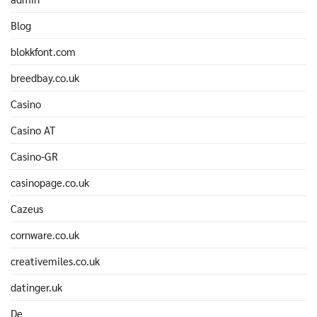
Blog
blokkfont.com
breedbay.co.uk
Casino
Casino AT
Casino-GR
casinopage.co.uk
Cazeus
cornware.co.uk
creativemiles.co.uk
datinger.uk
De