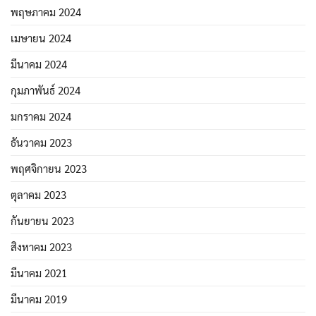
พฤษภาคม 2024
เมษายน 2024
มีนาคม 2024
กุมภาพันธ์ 2024
มกราคม 2024
ธันวาคม 2023
พฤศจิกายน 2023
ตุลาคม 2023
กันยายน 2023
สิงหาคม 2023
มีนาคม 2021
มีนาคม 2019