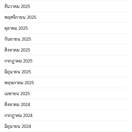
ธันวาคม 2025
พฤศจิกายน 2025
ตุลาคม 2025
กันยายน 2025
สิงหาคม 2025
กรกฎาคม 2025
มิถุนายน 2025
พฤษภาคม 2025
เมษายน 2025
สิงหาคม 2024
กรกฎาคม 2024
มิถุนายน 2024