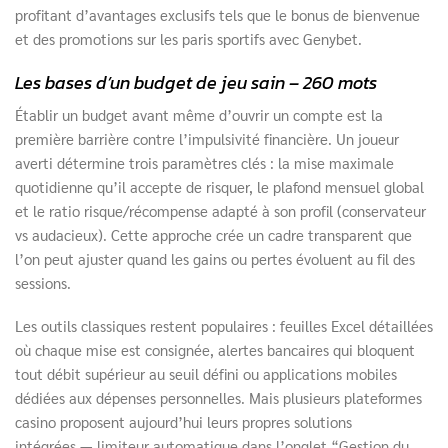
profitant d’avantages exclusifs tels que le bonus de bienvenue
et des promotions sur les paris sportifs avec Genybet.
Les bases d’un budget de jeu sain – 260 mots
Établir un budget avant même d’ouvrir un compte est la
première barrière contre l’impulsivité financière. Un joueur
averti détermine trois paramètres clés : la mise maximale
quotidienne qu’il accepte de risquer, le plafond mensuel global
et le ratio risque/récompense adapté à son profil (conservateur
vs audacieux). Cette approche crée un cadre transparent que
l’on peut ajuster quand les gains ou pertes évoluent au fil des
sessions.
Les outils classiques restent populaires : feuilles Excel détaillées
où chaque mise est consignée, alertes bancaires qui bloquent
tout débit supérieur au seuil défini ou applications mobiles
dédiées aux dépenses personnelles. Mais plusieurs plateformes
casino proposent aujourd’hui leurs propres solutions
intégrées — limiteur automatique dans l’onglet “Gestion du