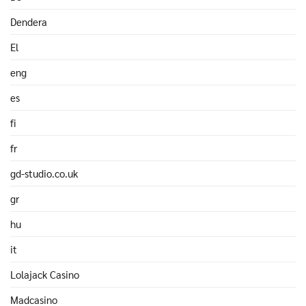
Dendera
El
eng
es
fi
fr
gd-studio.co.uk
gr
hu
it
Lolajack Casino
Madcasino