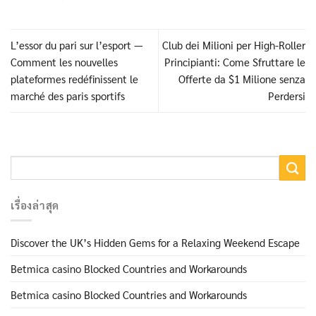
L’essor du pari sur l’esport —
Club dei Milioni per High‑Roller
Comment les nouvelles
Principianti: Come Sfruttare le
plateformes redéfinissent le
Offerte da $1 Milione senza
marché des paris sportifs
Perdersi
เรื่องล่าสุด
Discover the UK’s Hidden Gems for a Relaxing Weekend Escape
Betmica casino Blocked Countries and Workarounds
Betmica casino Blocked Countries and Workarounds