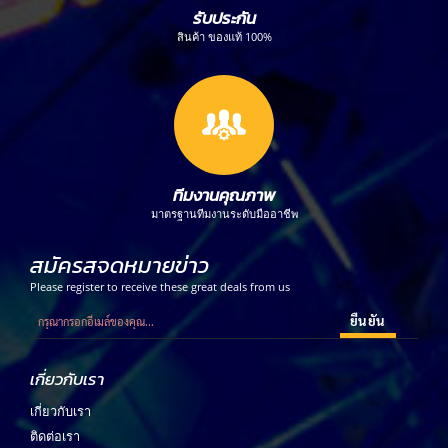
รับประกัน
สินค้า ของแท้ 100%
ทีมงานคุณภาพ
มาตรฐานทีมงานระดับมืออาชีพ
สมัครสจดหมายข่าว
Please register to receive these great deals from us
เกี่ยวกับเรา
เกี่ยวกับเรา
ติดต่อเรา