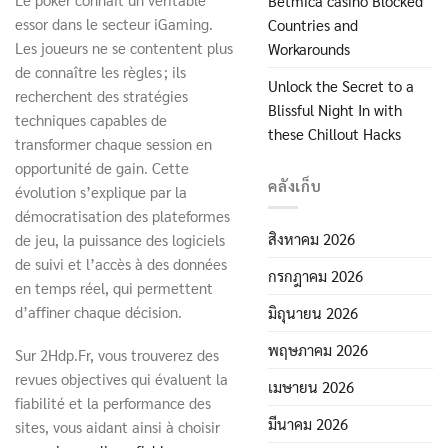
Betmica casino Blocked
essor dans le secteur iGaming.
Countries and
Les joueurs ne se contentent plus
Workarounds
de connaître les règles ; ils
Unlock the Secret to a
recherchent des stratégies
Blissful Night In with
techniques capables de
these Chillout Hacks
transformer chaque session en
opportunité de gain. Cette
คลังเก็บ
évolution s’explique par la
démocratisation des plateformes
สิงหาคม 2026
de jeu, la puissance des logiciels
de suivi et l’accès à des données
กรกฎาคม 2026
en temps réel, qui permettent
d’affiner chaque décision.
มิถุนายน 2026
พฤษภาคม 2026
Sur 2Hdp.Fr, vous trouverez des
revues objectives qui évaluent la
เมษายน 2026
fiabilité et la performance des
มีนาคม 2026
sites, vous aidant ainsi à choisir