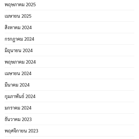
พฤษภาคม 2025
เมษายน 2025
สิงหาคม 2024
กรกฎาคม 2024
มิถุนายน 2024
พฤษภาคม 2024
เมษายน 2024
มีนาคม 2024
กุมภาพันธ์ 2024
มกราคม 2024
ธันวาคม 2023
พฤศจิกายน 2023