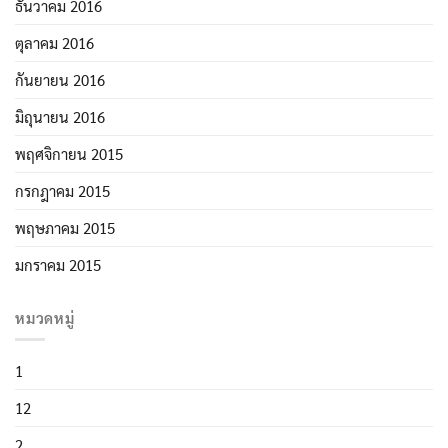
ธันวาคม 2016
ตุลาคม 2016
กันยายน 2016
มิถุนายน 2016
พฤศจิกายน 2015
กรกฎาคม 2015
พฤษภาคม 2015
มกราคม 2015
หมวดหมู่
1
12
2