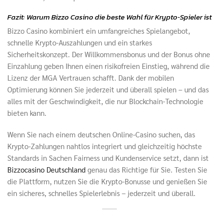
Fazit: Warum Bizzo Casino die beste Wahl für Krypto‑Spieler ist
Bizzo Casino kombiniert ein umfangreiches Spielangebot,
schnelle Krypto‑Auszahlungen und ein starkes
Sicherheitskonzept. Der Willkommensbonus und der Bonus ohne
Einzahlung geben Ihnen einen risikofreien Einstieg, während die
Lizenz der MGA Vertrauen schafft. Dank der mobilen
Optimierung können Sie jederzeit und überall spielen – und das
alles mit der Geschwindigkeit, die nur Blockchain‑Technologie
bieten kann.
Wenn Sie nach einem deutschen Online‑Casino suchen, das
Krypto‑Zahlungen nahtlos integriert und gleichzeitig höchste
Standards in Sachen Fairness und Kundenservice setzt, dann ist
Bizzocasino Deutschland
genau das Richtige für Sie. Testen Sie
die Plattform, nutzen Sie die Krypto‑Bonusse und genießen Sie
ein sicheres, schnelles Spielerlebnis – jederzeit und überall.