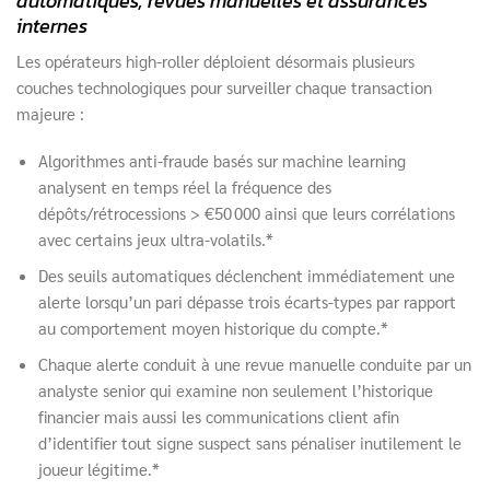
automatiques, revues manuelles et assurances
internes
Les opérateurs high‑roller déploient désormais plusieurs
couches technologiques pour surveiller chaque transaction
majeure :
Algorithmes anti‑fraude basés sur machine learning
analysent en temps réel la fréquence des
dépôts/rétrocessions > €50 000 ainsi que leurs corrélations
avec certains jeux ultra‑volatils.*
Des seuils automatiques déclenchent immédiatement une
alerte lorsqu’un pari dépasse trois écarts-types par rapport
au comportement moyen historique du compte.*
Chaque alerte conduit à une revue manuelle conduite par un
analyste senior qui examine non seulement l’historique
financier mais aussi les communications client afin
d’identifier tout signe suspect sans pénaliser inutilement le
joueur légitime.*