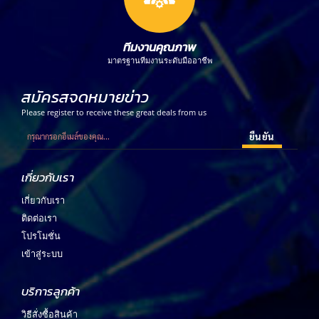
ทีมงานคุณภาพ
มาตรฐานทีมงานระดับมืออาชีพ
สมัครสจดหมายข่าว
Please register to receive these great deals from us
เกี่ยวกับเรา
เกี่ยวกับเรา
ติดต่อเรา
โปรโมชั่น
เข้าสู่ระบบ
บริการลูกค้า
วิธีสั่งซื้อสินค้า