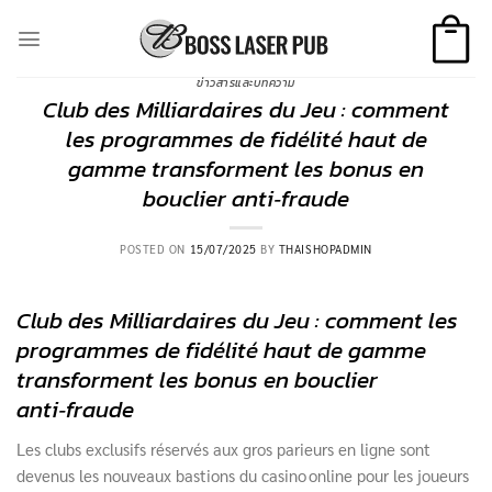
Skip
to
content
ข่าวสารและบทความ
Club des Milliardaires du Jeu : comment
les programmes de fidélité haut de
gamme transforment les bonus en
bouclier anti‑fraude
POSTED ON
15/07/2025
BY
THAISHOPADMIN
Club des Milliardaires du Jeu : comment les
programmes de fidélité haut de gamme
transforment les bonus en bouclier
anti‑fraude
Les clubs exclusifs réservés aux gros parieurs en ligne sont
devenus les nouveaux bastions du casino online pour les joueurs