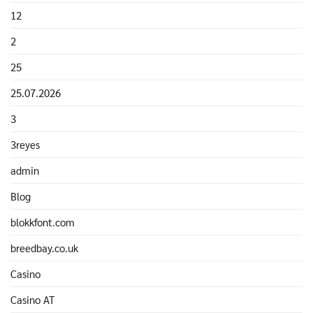
12
2
25
25.07.2026
3
3reyes
admin
Blog
blokkfont.com
breedbay.co.uk
Casino
Casino AT