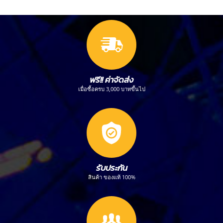
ฟรี!! ค่าจัดส่ง
เมื่อซื้อครบ 3,000 บาทขึ้นไป
รับประกัน
สินค้า ของแท้ 100%