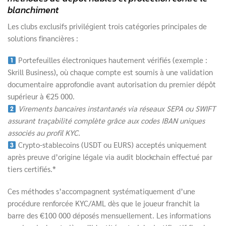
blanchiment
Les clubs exclusifs privilégient trois catégories principales de
solutions financières :
Portefeuilles électroniques hautement vérifiés (exemple :
Skrill Business), où chaque compte est soumis à une validation
documentaire approfondie avant autorisation du premier dépôt
supérieur à €25 000.
Virements bancaires instantanés via réseaux SEPA ou SWIFT
assurant traçabilité complète grâce aux codes IBAN uniques
associés au profil KYC.
Crypto‑stablecoins (USDT ou EURS) acceptés uniquement
après preuve d’origine légale via audit blockchain effectué par
tiers certifiés.*
Ces méthodes s’accompagnent systématiquement d’une
procédure renforcée KYC/AML dès que le joueur franchit la
barre des €100 000 déposés mensuellement. Les informations