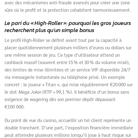
avec des mécanismes anti‑fraude avancés pour créer une zone
sûre où le profit et la protection cohabitent harmonieusement.
Le pari du « High‑Roller »: pourquoi les gros joueurs
recherchent plus qu’un simple bonus
Le profil High‑Roller se définit avant tout par la capacité à
placer quotidiennement plusieurs milliers d’euros ou dollars sur
une même session de jeu. Ce type d’utilisateur attend un
cashback massif (souvent entre 15 % et 30 % du volume misé),
des limites de mise illimitées et un service VIP disponible 24/7
via messagerie instantanée ou téléphone privé. Un exemple
concret : le joueur « Titan », qui mise régulièrement €20 000 sur
le slot
Mega Joker
(RTP = 99,1 %). Il bénéficie d’un bonus sans
exigence de wagering dès son premier dépôt dépassant
€100 000.
Du point de vue du casino, accueillir un tel client représente un
double tranchant. D’une part, l’exposition financière immédiate
peut atteindre plusieurs millions lorsqu’il joue à haut risque sur