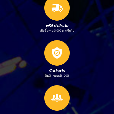
ฟรี!! ค่าจัดส่ง
เมื่อซื้อครบ 3,000 บาทขึ้นไป
รับประกัน
สินค้า ของแท้ 100%