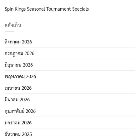
Spin Kings Seasonal Tournament Specials
คลังเก็บ
สิงหาคม 2026
กรกฎาคม 2026
มิถุนายน 2026
พฤษภาคม 2026
เมษายน 2026
มีนาคม 2026
กุมภาพันธ์ 2026
มกราคม 2026
ธันวาคม 2025