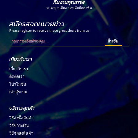
ทีมงานคุณภาพ
มาตรฐานทีมงานระดับมืออาชีพ
สมัครสจดหมายข่าว
Please register to receive these great deals from us
เกี่ยวกับเรา
เกี่ยวกับเรา
ติดต่อเรา
โปรโมชั่น
เข้าสู่ระบบ
บริการลูกค้า
วิธีสั่งซื้อสินค้า
วิธีชำระเงิน
วิธีจัดส่งสินค้า