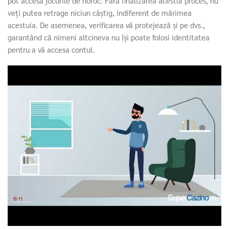
pot accesa jocurile de noroc. Fără finalizarea acestui proces, nu
veți putea retrage niciun câștig, indiferent de mărimea
acestuia. De asemenea, verificarea vă protejează și pe dvs.,
garantând că nimeni altcineva nu își poate folosi identitatea
pentru a vă accesa contul.