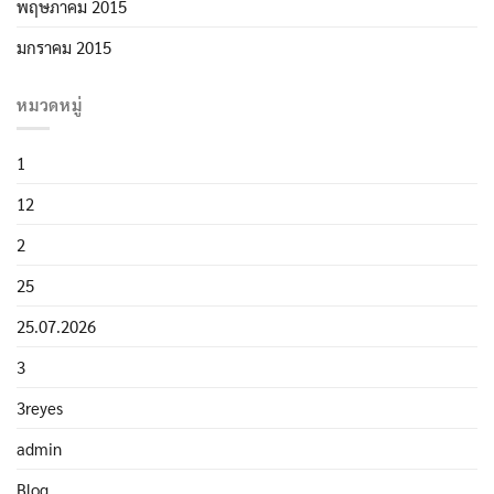
พฤษภาคม 2015
มกราคม 2015
หมวดหมู่
1
12
2
25
25.07.2026
3
3reyes
admin
Blog