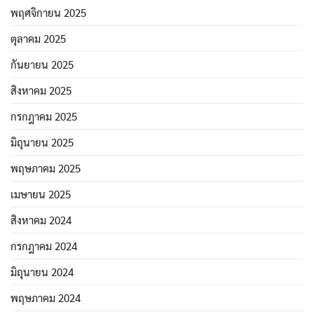
พฤศจิกายน 2025
ตุลาคม 2025
กันยายน 2025
สิงหาคม 2025
กรกฎาคม 2025
มิถุนายน 2025
พฤษภาคม 2025
เมษายน 2025
สิงหาคม 2024
กรกฎาคม 2024
มิถุนายน 2024
พฤษภาคม 2024