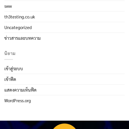
sww
th3testing.co.uk
Uncategorized
ข่าวสารและบทความ
นิยาม
เข้าสู่ระบบ
เข้าฟีด
แสดงความเห็นฟีด
WordPress.org