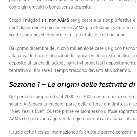
come giri gratuiti o bonus senza deposito.
Scopri i migliori
siti non AAMS
per giocare alle slot più festive e
quotidianamente i giochi senza AAMS più affidabili, valutando li
scelte consapevoli durante le feste natalizie e di fine anno.
Dal primo dicembre del nuovo millennio le case da gioco hanno t
alla prova le buone intenzioni dei giocatori. In questa analisi
deposito al lancio di jackpot narrativi progettati appositamente
tentativo di limitare il tempo trascorso davanti allo schermo.
Sezione 1 – Le origini delle festività 
Nel periodo compreso tra il 2000 e il 2005 i primi operatori int
solare. All’epoca la maggior parte delle offerte era limitata a 
“New Year’s Eve”. Queste prime versioni erano diffuse soprattut
AAMS che potevano aggirare la rigida normativa italiana sul mark
Il ruolo delle licenze internazionali fu cruciale perché consentì