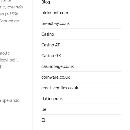
Blog
ime,
creando
blokkfont.com
neo (>150k
.Com ne ha
breedbay.co.uk
Casino
Casino AT
 molte
Casino-GR
cevi poi’.
casinopage.co.uk
i
cornware.co.uk
creativemiles.co.uk
datinger.uk
e sperando
De
El