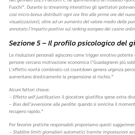
Fuochi”. Durante lo streaming interattivo gli spettatori potevano 
così micro‑bonus distribuiti ogni ora fino alle prime ore del nuo
visualizzazioni), oltre ad un aumento del valore medio delle pu
annotato l’impatto positivo sul ranking europeo dei casino onli
Sezione 5 – Il profilo psicologico del 
Le risoluzioni personali agiscono come trigger emotivo potent
persone cercano motivazione economica (‘Guadagnerei più soldi’,
L’effetto novità combinato col countdown genera urgenza percett
aumentano drasticamente la propensione al rischio.”
Alcuni fattori chiave:
–
Effetto self‑justification
: il giocatore giustifica spese extra di
–
Bias dell’avversione alle perdite
: quando si avvicina il momen
recupero rapido.”
Per favorire pratiche responsabili proponiamo questi suggerimenti
– Stabilire limiti giornalieri automatici tramite impostazioni ac