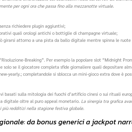
ente per ogni ora che passa fino alla mezzanotte virtuale.
enza richiedere plugin aggiuntivi;
ativi quali orologi antichi o bottiglie di champagne virtuale;
 girarsi attorno a una pista da ballo digitale mentre spinna le ruote 
 “Risoluzione‑Breaking”. Per esempio la popolare slot “Midnight Pro
ie solo se il giocatore completa sfide giornaliere quali depositare al
 new‑yearly.; completandole si sblocca un mini‑gioco extra dove è poss
i basati sulla mitologia dei fuochi d’artificio cinesi o sui rituali euro
a digitale oltre al puro appeal monetario.
La sinergia tra grafica av
 più redditizi nella stagione festiva globale.
gionale: da bonus generici a jackpot narr