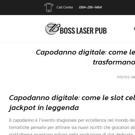
Skip
084-216-1464
Call Center
to
content
Capodanno digitale: come le s
trasformano
POSTED O
Capodanno digitale: come le slot cel
jackpot in leggenda
Il capodanno è l’evento stagionale per eccellenza nel mondo dei
tematiche pensate per attirare sia nuovi iscritti che giocatori ab
piattaforme investono milioni nella produzione di slot dedicate