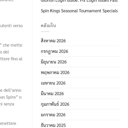
Spin Kings Seasonal Tournament Specials
 utenti verso
คลังเก็บ
สิงหาคม 2026
a” che mette
กรกฎาคม 2026
o del
ttere fino al
มิถุนายน 2026
พฤษภาคม 2026
เมษายน 2026
ne dell’anno
มีนาคม 2026
mas Spins” o
hi senza
กุมภาพันธ์ 2026
มกราคม 2026
tomettere
ธันวาคม 2025