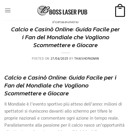
Skip
to
content
ข่าวสารและบทความ
Calcio e Casinò Online: Guida Facile per
i Fan del Mondiale che Vogliono
Scommettere e Giocare
POSTED ON
27/04/2025
BY
THAISHOPADMIN
Calcio e Casinò Online: Guida Facile per i
Fan del Mondiale che Vogliono
Scommettere e Giocare
Il Mondiale è l’evento sportivo più atteso dell’anno: milioni di
spettatori si riuniscono davanti allo schermo per tifare le
proprie nazionali e commentare ogni azione in tempo reale.
Parallelamente alla passione per il calcio nasce un’opportunità