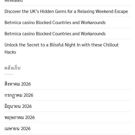
Discover the UK’s Hidden Gems for a Relaxing Weekend Escape
Betmica casino Blocked Countries and Workarounds
Betmica casino Blocked Countries and Workarounds
Unlock the Secret to a Blissful Night In with these Chillout
Hacks
คลังเก็บ
สิงหาคม 2026
กรกฎาคม 2026
มิถุนายน 2026
พฤษภาคม 2026
เมษายน 2026