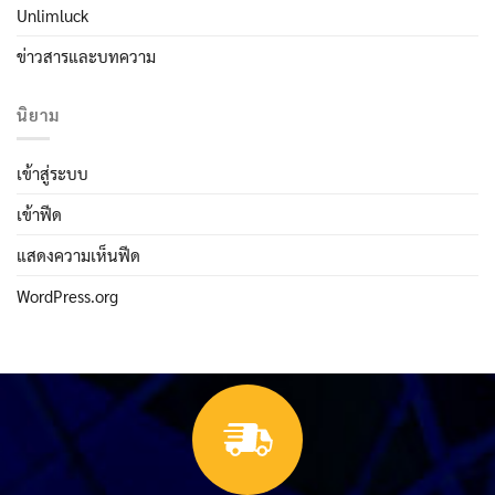
Unlimluck
ข่าวสารและบทความ
นิยาม
เข้าสู่ระบบ
เข้าฟีด
แสดงความเห็นฟีด
WordPress.org