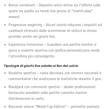
Bonus combinati – Deposito unico attiva sia l’offerta sulle
quote sia quella sui tavoli live grazie al “match‑play”
reward.
Progressive wagering – Alcuni casinò riducono i requisiti sul
cashback ottenuto dalle scommesse se utilizzi lo stesso
provider anche nei giochi live.
Esperienza immersiva – Guardare una partita mentre si
gioca a roulette sportiva con grafica personalizzata rende
l’atmosfera più coinvolgente.
Tipologie di giochi live adatte ai fan del calcio
Roulette sportiva – ruota decorata con stemmi nazionali e
commentatori che analizzano le statistiche durante il giro.
Blackjack con commenti sportivi – dealer professionisti
forniscono aneddoti sulle partite corrente mentre
distribuiscono le carte.
Baccarat veloce “World Cup Edition” – permette puntate