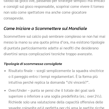
tavolo da gioco live, passando per strategie semplici ma efficaci
e consigli sul gioco responsabile, scoprirai come vivere il torneo
non solo come spettatore ma anche come giocatore
consapevole.
Come Iniziare a Scommettere sul Mondiale
Scommettere sul calcio può sembrare complesso se non hai mai
messo la mano su una quota prima d’ora, ma esistono tipologie
di puntata particolarmente adatte ai neofiti che desiderano
divertirsi senza complicazioni tecniche troppo avanzate.
Tipologie di scommessa consigliate
Risultato finale – scegli semplicemente la squadra vincitrice
o il pareggio entro i tempi regolamentari. È la forma più
intuitiva perché replica la domanda “chi vincerà?”.
Over/Under – punta se pensi che il totale dei goal sarà
superiore o inferiore a una soglia predefinita (es.: over 2½).
Richiede solo una valutazione della capacità offensiva delle
squadre coinvolte ed è perfetta per chi ama le partite ricche