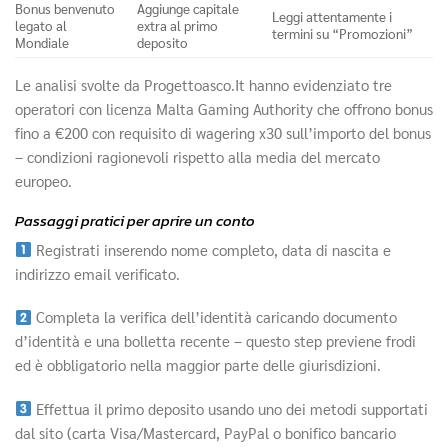
Bonus benvenuto
Aggiunge capitale
Leggi attentamente i
legato al
extra al primo
termini su “Promozioni”
Mondiale
deposito
Le analisi svolte da Progettoasco.It hanno evidenziato tre
operatori con licenza Malta Gaming Authority che offrono bonus
fino a €200 con requisito di wagering x30 sull’importo del bonus
– condizioni ragionevoli rispetto alla media del mercato
europeo.
Passaggi pratici per aprire un conto
Registrati inserendo nome completo, data di nascita e
indirizzo email verificato.
Completa la verifica dell’identità caricando documento
d’identità e una bolletta recente – questo step previene frodi
ed è obbligatorio nella maggior parte delle giurisdizioni.
Effettua il primo deposito usando uno dei metodi supportati
dal sito (carta Visa/Mastercard, PayPal o bonifico bancario