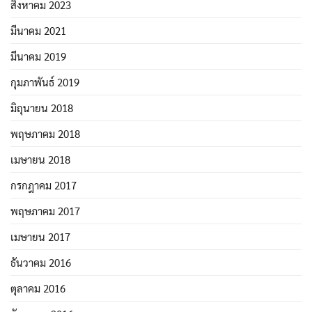
สิงหาคม 2023
มีนาคม 2021
มีนาคม 2019
กุมภาพันธ์ 2019
มิถุนายน 2018
พฤษภาคม 2018
เมษายน 2018
กรกฎาคม 2017
พฤษภาคม 2017
เมษายน 2017
ธันวาคม 2016
ตุลาคม 2016