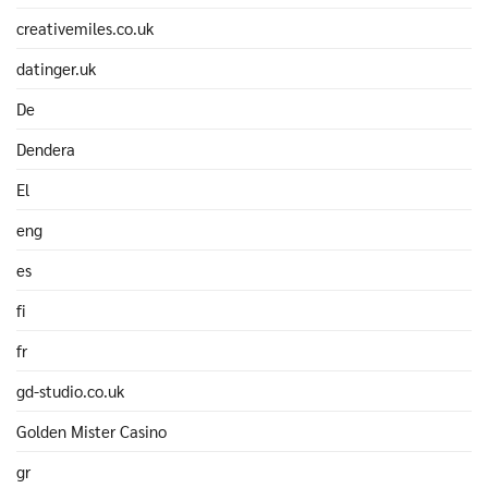
creativemiles.co.uk
datinger.uk
De
Dendera
El
eng
es
fi
fr
gd-studio.co.uk
Golden Mister Casino
gr