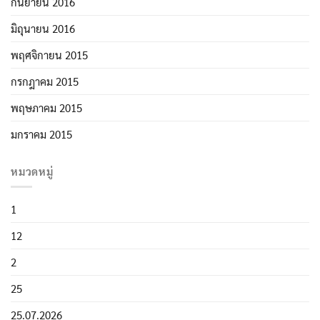
กันยายน 2016
มิถุนายน 2016
พฤศจิกายน 2015
กรกฎาคม 2015
พฤษภาคม 2015
มกราคม 2015
หมวดหมู่
1
12
2
25
25.07.2026