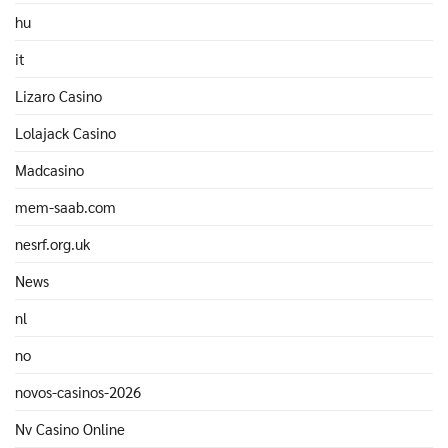
hu
it
Lizaro Casino
Lolajack Casino
Madcasino
mem-saab.com
nesrf.org.uk
News
nl
no
novos-casinos-2026
Nv Casino Online