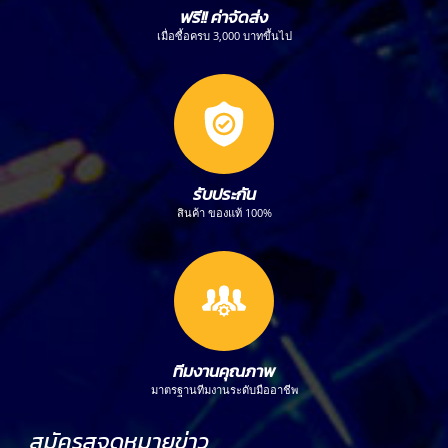
ฟรี!! ค่าจัดส่ง
เมื่อซื้อครบ 3,000 บาทขึ้นไป
รับประกัน
สินค้า ของแท้ 100%
ทีมงานคุณภาพ
มาตรฐานทีมงานระดับมืออาชีพ
สมัครสจดหมายข่าว