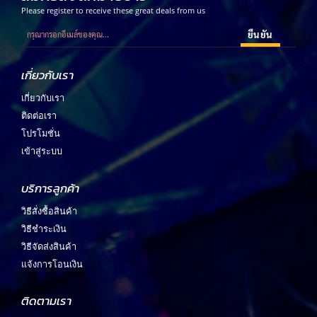
Please register to receive these great deals from us
เกี่ยวกับเรา
เกี่ยวกับเรา
ติดต่อเรา
โปรโมชั่น
เข้าสู่ระบบ
บริการลูกค้า
วิธีสั่งซื้อสินค้า
วิธีชำระเงิน
วิธีจัดส่งสินค้า
แจ้งการโอนเงิน
ติดตามเรา