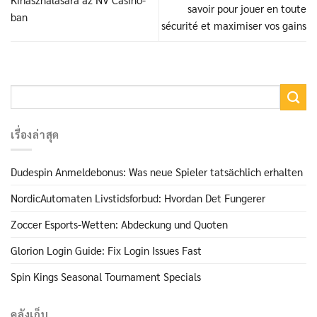
savoir pour jouer en toute
ban
sécurité et maximiser vos gains
เรื่องล่าสุด
Dudespin Anmeldebonus: Was neue Spieler tatsächlich erhalten
NordicAutomaten Livstidsforbud: Hvordan Det Fungerer
Zoccer Esports-Wetten: Abdeckung und Quoten
Glorion Login Guide: Fix Login Issues Fast
Spin Kings Seasonal Tournament Specials
คลังเก็บ