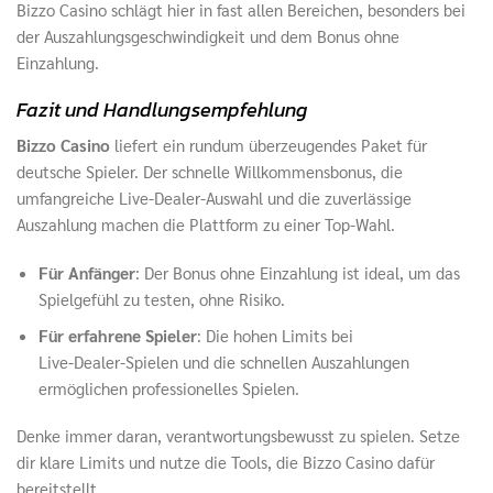
Bizzo Casino schlägt hier in fast allen Bereichen, besonders bei
der Auszahlungsgeschwindigkeit und dem Bonus ohne
Einzahlung.
Fazit und Handlungsempfehlung
Bizzo Casino
liefert ein rundum überzeugendes Paket für
deutsche Spieler. Der schnelle Willkommensbonus, die
umfangreiche Live‑Dealer‑Auswahl und die zuverlässige
Auszahlung machen die Plattform zu einer Top‑Wahl.
Für Anfänger
: Der Bonus ohne Einzahlung ist ideal, um das
Spielgefühl zu testen, ohne Risiko.
Für erfahrene Spieler
: Die hohen Limits bei
Live‑Dealer‑Spielen und die schnellen Auszahlungen
ermöglichen professionelles Spielen.
Denke immer daran, verantwortungsbewusst zu spielen. Setze
dir klare Limits und nutze die Tools, die Bizzo Casino dafür
bereitstellt.