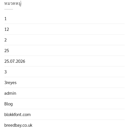
หมวดหมู่
1
12
2
25
25.07.2026
3
3reyes
admin
Blog
blokkfont.com
breedbay.co.uk