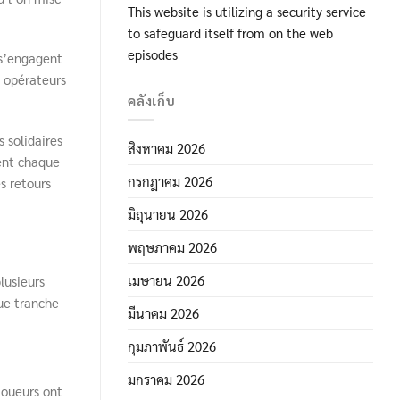
This website is utilizing a security service
to safeguard itself from on the web
episodes
 s’engagent
s opérateurs
คลังเก็บ
 solidaires
สิงหาคม 2026
ent chaque
กรกฎาคม 2026
es retours
มิถุนายน 2026
พฤษภาคม 2026
เมษายน 2026
lusieurs
que tranche
มีนาคม 2026
กุมภาพันธ์ 2026
มกราคม 2026
joueurs ont