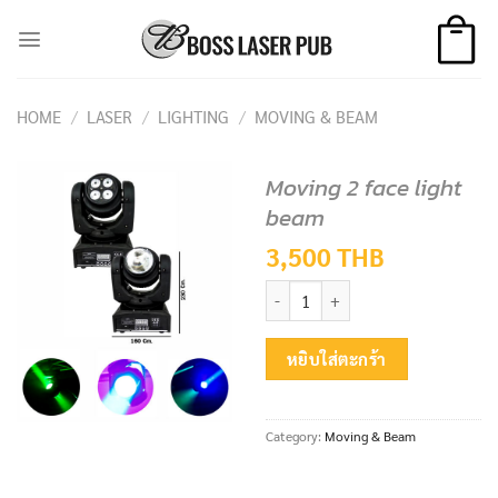
Skip
to
content
HOME
/
LASER
/
LIGHTING
/
MOVING & BEAM
Moving 2 face light
beam
3,500
THB
Moving 2 face light beam quantit
หยิบใส่ตะกร้า
Category:
Moving & Beam