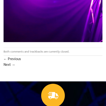
Both comments and trackbacks are currently closed.
←
Previous
Next
→