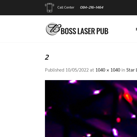
Skip
084-216-1464
Call Center
to
content
2
Published
10/05/2022
at
1040 × 1040
in
Star 