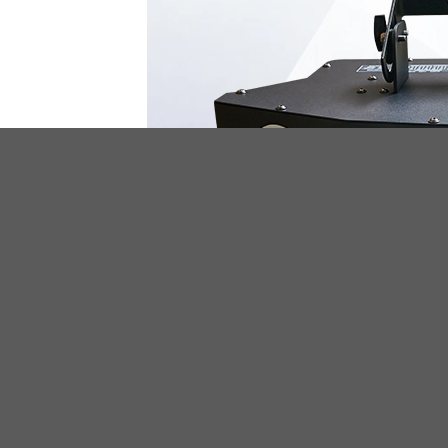
Both comments and trackbacks are currently closed.
←
Previous