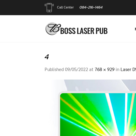
Skip
084-216-1464
Call Center
to
content
4
Published
09/05/2022
at
768 × 929
in
Laser D9