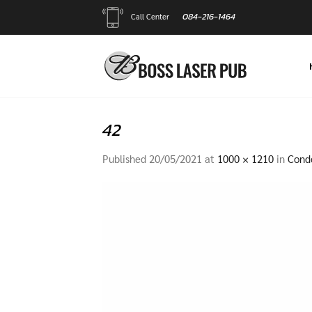
Skip
084-216-1464
Call Center
to
content
42
Published
20/05/2021
at
1000 × 1210
in
Condo